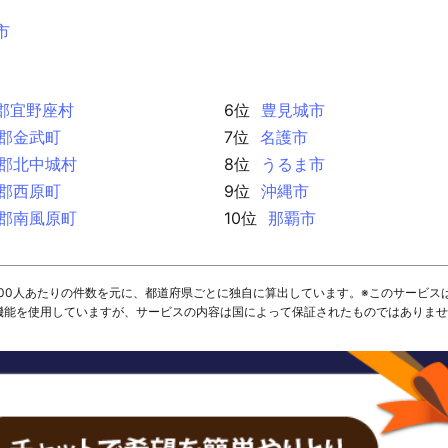
市
郡宜野座村
6位
豊見城市
郡金武町
7位
名護市
郡北中城村
8位
うるま市
郡西原町
9位
沖縄市
郡南風原町
10位
那覇市
,000人あたりの件数を元に、都道府県ごとに独自に算出しています。※このサービス
I機能を使用していますが、サービスの内容は国によって保証されたものではありま