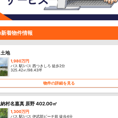
の新着物件情報
ろ土地
1,980万円
バス 駅/バス 西つきしろ 徒歩2分
325.42㎡/98.43坪
物件の詳細を見る
納村名嘉真 原野 402.00㎡
1,300万円
バス 駅/バス 伊武部ビーチ前 徒歩4分