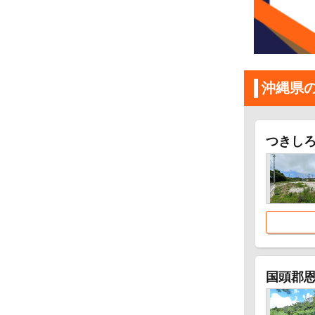
沖縄県
つきし
国頭郡恩