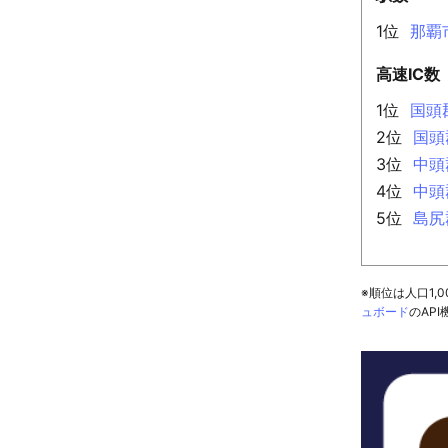
1位
那覇
高速IC数
1位
国頭
2位
国頭
3位
中頭
4位
中頭
5位
島尻
※順位は人口1
ュボード
のAP