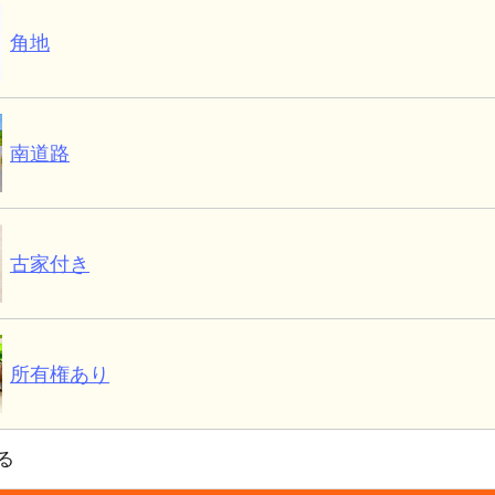
角地
南道路
古家付き
所有権あり
る