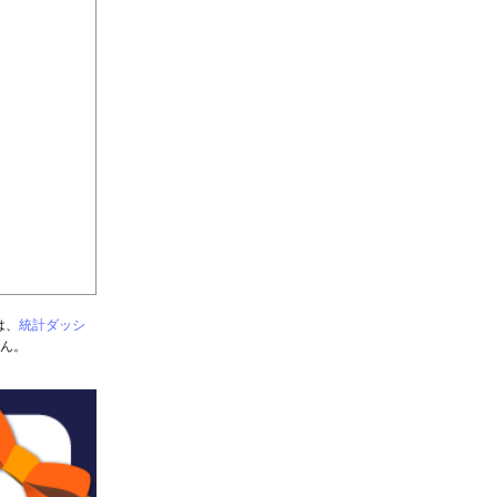
は、
統計ダッシ
せん。