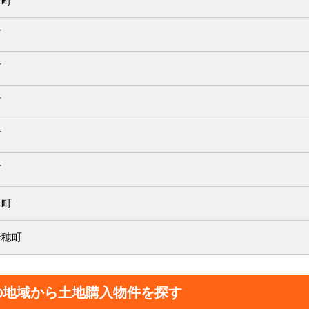
富町
町
町
町
町
町
川町
千穂町
の地域から土地購入物件を探す