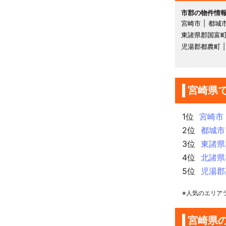
市郡の物件情
宮崎市
都城
東諸県郡国富
児湯郡都農町
宮崎県
1位
宮崎市
2位
都城市
3位
東諸県
4位
北諸県
5位
児湯郡
※人気のエリア
宮崎県