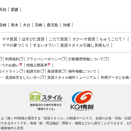
高知
愛媛
長崎
熊本
大分
宮崎
鹿児島
沖縄
ママ賃貸
ほすぴた賃貸
こだて賃貸
ガクヘヤ賃貸
ちゅうこだて！
ママの家づくり
すまいさてい
賃貸スタイル引越し見積もり
利用規約
プライバシーポリシー
行動履歴情報について
いてのお願い
情報公開基準
ガイドライン
勧誘方針
推奨環境
物件掲載について
い・賃貸経営をしたい方へ
賃貸スタイル物件ミュージアム
利用データと出典
！は（株）KG情報が運営する「賃貸スタイル」の関連サービスで、全国の土地・宅地・分譲
索できるサイトです。地域・駅・周辺施設・間取り・価格などから探すことができます。土
や最新物件も充実。