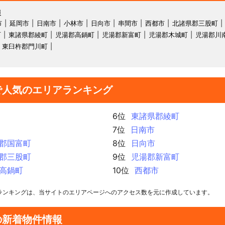
報
市
延岡市
日南市
小林市
日向市
串間市
西都市
北諸県郡三股町
町
東諸県郡綾町
児湯郡高鍋町
児湯郡新富町
児湯郡木城町
児湯郡川
東臼杵郡門川町
で人気のエリアランキング
6位
東諸県郡綾町
7位
日南市
郡国富町
8位
日向市
郡三股町
9位
児湯郡新富町
高鍋町
10位
西都市
ランキングは、当サイトのエリアページへのアクセス数を元に作成しています。
の新着物件情報