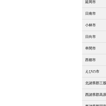
延岡市
日南市
小林市
日向市
串間市
西都市
えびの市
北諸県郡三
西諸県郡高