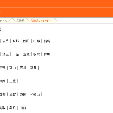
件
件
地トップ
宮崎県
宮崎県の銀行近く
覧
岩手
宮城
秋田
山形
福島
埼玉
千葉
茨城
栃木
群馬
長野
富山
石川
福井
静岡
三重
京都
滋賀
奈良
和歌山
鳥取
島根
山口