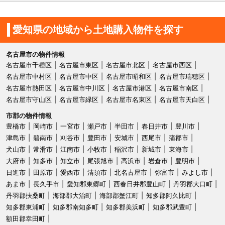
愛知県の地域から土地購入物件を探す
名古屋市の物件情報
名古屋市千種区
名古屋市東区
名古屋市北区
名古屋市西区
名古屋市中村区
名古屋市中区
名古屋市昭和区
名古屋市瑞穂区
名古屋市熱田区
名古屋市中川区
名古屋市港区
名古屋市南区
名古屋市守山区
名古屋市緑区
名古屋市名東区
名古屋市天白区
市郡の物件情報
豊橋市
岡崎市
一宮市
瀬戸市
半田市
春日井市
豊川市
津島市
碧南市
刈谷市
豊田市
安城市
西尾市
蒲郡市
犬山市
常滑市
江南市
小牧市
稲沢市
新城市
東海市
大府市
知多市
知立市
尾張旭市
高浜市
岩倉市
豊明市
日進市
田原市
愛西市
清須市
北名古屋市
弥富市
みよし市
あま市
長久手市
愛知郡東郷町
西春日井郡豊山町
丹羽郡大口町
丹羽郡扶桑町
海部郡大治町
海部郡蟹江町
知多郡阿久比町
知多郡東浦町
知多郡南知多町
知多郡美浜町
知多郡武豊町
額田郡幸田町