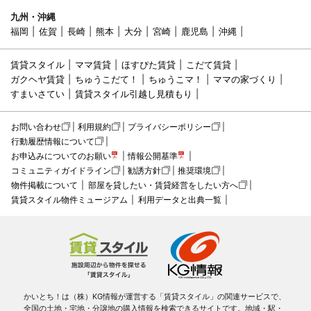
九州・沖縄
福岡
佐賀
長崎
熊本
大分
宮崎
鹿児島
沖縄
賃貸スタイル
ママ賃貸
ほすぴた賃貸
こだて賃貸
ガクヘヤ賃貸
ちゅうこだて！
ちゅうこマ！
ママの家づくり
すまいさてい
賃貸スタイル引越し見積もり
お問い合わせ
利用規約
プライバシーポリシー
行動履歴情報について
お申込みについてのお願い
情報公開基準
コミュニティガイドライン
勧誘方針
推奨環境
物件掲載について
部屋を貸したい・賃貸経営をしたい方へ
賃貸スタイル物件ミュージアム
利用データと出典一覧
かいとち！は（株）KG情報が運営する「賃貸スタイル」の関連サービスで、
全国の土地・宅地・分譲地の購入情報を検索できるサイトです。地域・駅・