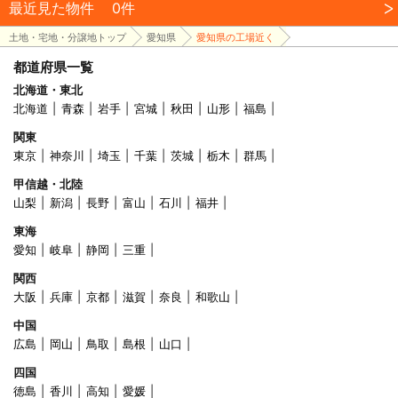
最近見た物件
0件
土地・宅地・分譲地トップ
愛知県
愛知県の工場近く
都道府県一覧
北海道・東北
北海道
青森
岩手
宮城
秋田
山形
福島
関東
東京
神奈川
埼玉
千葉
茨城
栃木
群馬
甲信越・北陸
山梨
新潟
長野
富山
石川
福井
東海
愛知
岐阜
静岡
三重
関西
大阪
兵庫
京都
滋賀
奈良
和歌山
中国
広島
岡山
鳥取
島根
山口
四国
徳島
香川
高知
愛媛