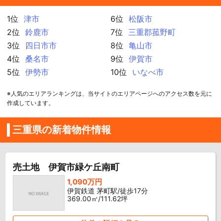
1位
津市
6位
松阪市
2位
鈴鹿市
7位
三重郡菰野町
3位
四日市市
8位
亀山市
4位
桑名市
9位
伊賀市
5位
伊勢市
10位
いなべ市
※人気のエリアランキングは、当サイトのエリアページへのアクセス数を元に
作成しています。
三重県の新着物件情報
売土地 伊賀市緑ケ丘南町
1,090万円
伊賀鉄道 茅町駅/徒歩17分
369.00㎡/111.62坪