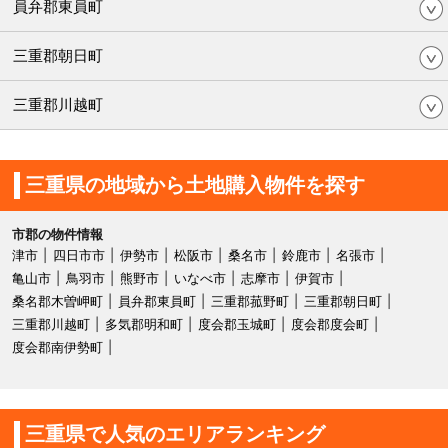
員弁郡東員町
三重郡朝日町
三重郡川越町
三重県の地域から土地購入物件を探す
市郡の物件情報
津市
四日市市
伊勢市
松阪市
桑名市
鈴鹿市
名張市
亀山市
鳥羽市
熊野市
いなべ市
志摩市
伊賀市
桑名郡木曽岬町
員弁郡東員町
三重郡菰野町
三重郡朝日町
三重郡川越町
多気郡明和町
度会郡玉城町
度会郡度会町
度会郡南伊勢町
三重県で人気のエリアランキング