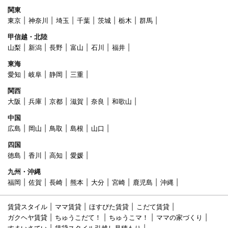
関東
東京
神奈川
埼玉
千葉
茨城
栃木
群馬
甲信越・北陸
山梨
新潟
長野
富山
石川
福井
東海
愛知
岐阜
静岡
三重
関西
大阪
兵庫
京都
滋賀
奈良
和歌山
中国
広島
岡山
鳥取
島根
山口
四国
徳島
香川
高知
愛媛
九州・沖縄
福岡
佐賀
長崎
熊本
大分
宮崎
鹿児島
沖縄
賃貸スタイル
ママ賃貸
ほすぴた賃貸
こだて賃貸
ガクヘヤ賃貸
ちゅうこだて！
ちゅうこマ！
ママの家づくり