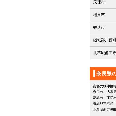
天理市
橿原市
香芝市
磯城郡川西
北葛城郡王
奈良県
市郡の物件情
奈良市
大和
葛城市
宇陀
磯城郡三宅町
北葛城郡広陵