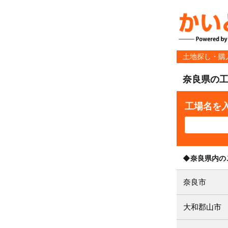
土地探し・購
奈良県の
工場名を
◆奈良県内の
奈良市
大和郡山市