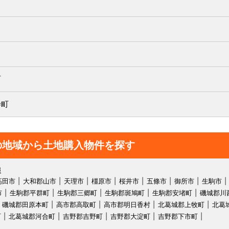
町
寺町
の地域から土地購入物件を探す
報
高田市
大和郡山市
天理市
橿原市
桜井市
五條市
御所市
生駒市
市
生駒郡平群町
生駒郡三郷町
生駒郡斑鳩町
生駒郡安堵町
磯城郡川
磯城郡田原本町
高市郡高取町
高市郡明日香村
北葛城郡上牧町
北葛
町
北葛城郡河合町
吉野郡吉野町
吉野郡大淀町
吉野郡下市町