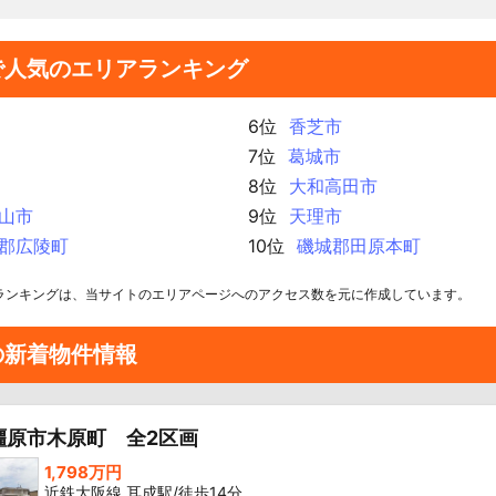
で人気のエリアランキング
6位
香芝市
7位
葛城市
8位
大和高田市
山市
9位
天理市
郡広陵町
10位
磯城郡田原本町
ランキングは、当サイトのエリアページへのアクセス数を元に作成しています。
の新着物件情報
橿原市木原町 全2区画
1,798万円
近鉄大阪線 耳成駅/徒歩14分