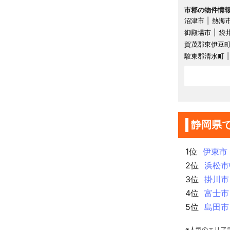
市郡の物件情
沼津市
熱海
御殿場市
袋
賀茂郡東伊豆
駿東郡清水町
静岡県
1位
伊東市
2位
浜松市
3位
掛川市
4位
富士市
5位
島田市
※人気のエリア