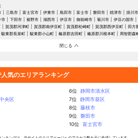
報
市
三島市
富士宮市
伊東市
島田市
富士市
磐田市
焼津市
掛川
井市
下田市
裾野市
湖西市
伊豆市
御前崎市
菊川市
伊豆の国市
町
賀茂郡河津町
賀茂郡南伊豆町
賀茂郡松崎町
賀茂郡西伊豆町
田方
駿東郡長泉町
駿東郡小山町
榛原郡吉田町
榛原郡川根本町
周智郡森
閉じる
で人気のエリアランキング
6位
静岡市清水区
中央区
7位
静岡市葵区
8位
藤枝市
9位
磐田市
10位
富士宮市
ランキングは、当サイトのエリアページへのアクセス数を元に作成しています。