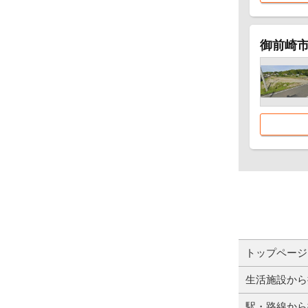
御前崎市比
トップページ
生活施設から
駅・路線から