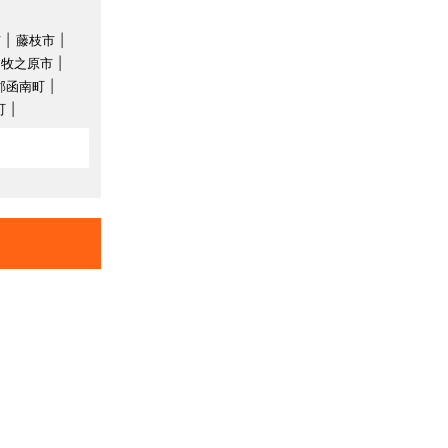
市
藤枝市
牧之原市
郡函南町
町