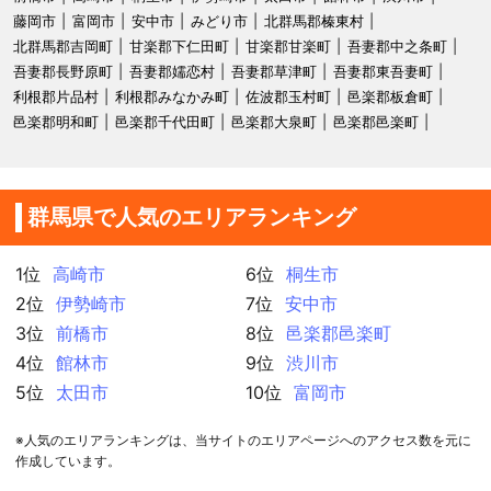
藤岡市
富岡市
安中市
みどり市
北群馬郡榛東村
北群馬郡吉岡町
甘楽郡下仁田町
甘楽郡甘楽町
吾妻郡中之条町
吾妻郡長野原町
吾妻郡嬬恋村
吾妻郡草津町
吾妻郡東吾妻町
利根郡片品村
利根郡みなかみ町
佐波郡玉村町
邑楽郡板倉町
邑楽郡明和町
邑楽郡千代田町
邑楽郡大泉町
邑楽郡邑楽町
群馬県で人気のエリアランキング
1位
高崎市
6位
桐生市
2位
伊勢崎市
7位
安中市
3位
前橋市
8位
邑楽郡邑楽町
4位
館林市
9位
渋川市
5位
太田市
10位
富岡市
※人気のエリアランキングは、当サイトのエリアページへのアクセス数を元に
作成しています。