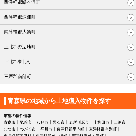
西津軽郡鰺ヶ沢町
西津軽郡深浦町
南津軽郡大鰐町
上北郡野辺地町
上北郡東北町
三戸郡南部町
青森県の地域から土地購入物件を探す
市郡の物件情報
青森市
弘前市
八戸市
黒石市
五所川原市
十和田市
三沢市
むつ市
つがる市
平川市
東津軽郡平内町
東津軽郡今別町
東津軽郡蓬田村
東津軽郡外ヶ浜町
西津軽郡鰺ヶ沢町