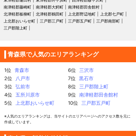
南津軽郡藤崎町
南津軽郡大鰐町
南津軽郡田舎館村
北津軽郡板柳町
北津軽郡鶴田町
上北郡野辺地町
上北郡七戸町
上北郡おいらせ町
三戸郡三戸町
三戸郡五戸町
三戸郡南部町
三戸郡階上町
青森県で人気のエリアランキング
1位
青森市
6位
三沢市
2位
八戸市
7位
黒石市
3位
弘前市
8位
三戸郡階上町
4位
五所川原市
9位
南津軽郡田舎館村
5位
上北郡おいらせ町
10位
三戸郡五戸町
※人気のエリアランキングは、当サイトのエリアページへのアクセス数を元に
作成しています。