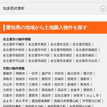
知多郡武豊町
愛知県の地域から土地購入物件を探す
名古屋市の物件情報
名古屋市千種区
名古屋市東区
名古屋市北区
名古屋市西区
名古屋市中村区
名古屋市中区
名古屋市昭和区
名古屋市瑞穂区
名古屋市熱田区
名古屋市中川区
名古屋市港区
名古屋市南区
名古屋市守山区
名古屋市緑区
名古屋市名東区
名古屋市天白区
市郡の物件情報
豊橋市
岡崎市
一宮市
瀬戸市
半田市
春日井市
豊川市
津島市
碧南市
刈谷市
豊田市
安城市
西尾市
蒲郡市
犬山市
常滑市
江南市
小牧市
稲沢市
新城市
東海市
大府市
知多市
知立市
尾張旭市
高浜市
岩倉市
豊明市
日進市
田原市
愛西市
清須市
北名古屋市
弥富市
みよし市
あま市
長久手市
愛知郡東郷町
西春日井郡豊山町
丹羽郡大口町
丹羽郡扶桑町
海部郡大治町
海部郡蟹江町
知多郡阿久比町