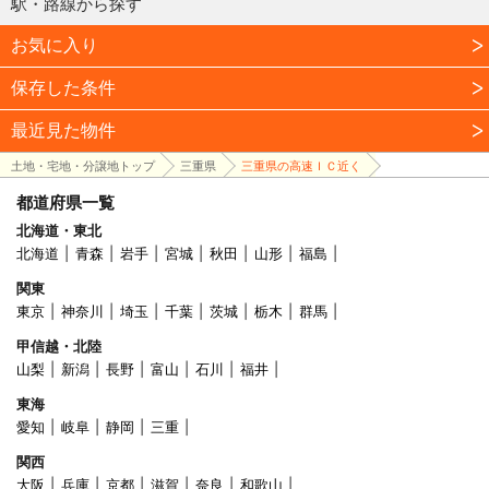
駅・路線から探す
お気に入り
保存した条件
最近見た物件
土地・宅地・分譲地トップ
三重県
三重県の高速ＩＣ近く
都道府県一覧
北海道・東北
北海道
青森
岩手
宮城
秋田
山形
福島
関東
東京
神奈川
埼玉
千葉
茨城
栃木
群馬
甲信越・北陸
山梨
新潟
長野
富山
石川
福井
東海
愛知
岐阜
静岡
三重
関西
大阪
兵庫
京都
滋賀
奈良
和歌山