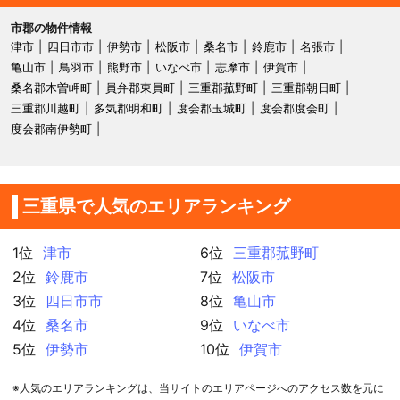
市郡の物件情報
津市
四日市市
伊勢市
松阪市
桑名市
鈴鹿市
名張市
亀山市
鳥羽市
熊野市
いなべ市
志摩市
伊賀市
桑名郡木曽岬町
員弁郡東員町
三重郡菰野町
三重郡朝日町
三重郡川越町
多気郡明和町
度会郡玉城町
度会郡度会町
度会郡南伊勢町
三重県で人気のエリアランキング
1位
津市
6位
三重郡菰野町
2位
鈴鹿市
7位
松阪市
3位
四日市市
8位
亀山市
4位
桑名市
9位
いなべ市
5位
伊勢市
10位
伊賀市
※人気のエリアランキングは、当サイトのエリアページへのアクセス数を元に