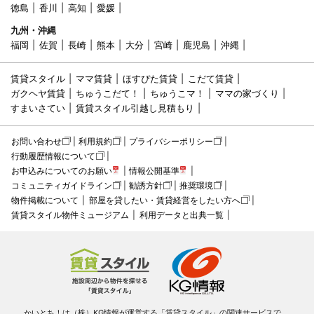
徳島
香川
高知
愛媛
九州・沖縄
福岡
佐賀
長崎
熊本
大分
宮崎
鹿児島
沖縄
賃貸スタイル
ママ賃貸
ほすぴた賃貸
こだて賃貸
ガクヘヤ賃貸
ちゅうこだて！
ちゅうこマ！
ママの家づくり
すまいさてい
賃貸スタイル引越し見積もり
お問い合わせ
利用規約
プライバシーポリシー
行動履歴情報について
お申込みについてのお願い
情報公開基準
コミュニティガイドライン
勧誘方針
推奨環境
物件掲載について
部屋を貸したい・賃貸経営をしたい方へ
賃貸スタイル物件ミュージアム
利用データと出典一覧
かいとち！は（株）KG情報が運営する「賃貸スタイル」の関連サービスで、