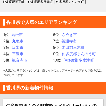
仲多度郡琴平町
仲多度郡多度津町
仲多度郡まんのう町
香川県で人気のエリアランキング
1位
高松市
6位
さぬき市
2位
丸亀市
7位
善通寺市
3位
坂出市
8位
木田郡三木町
4位
三豊市
9位
仲多度郡まんのう町
5位
観音寺市
10位
仲多度郡多度津町
※人気のエリアランキングは、当サイトのエリアページへのアクセス数を元に
作成しています。
香川県の新着物件情報
仲多度郡まんのう町吉野下 イルクオーレまんの