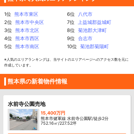
1位
熊本市東区
6位
八代市
2位
熊本市中央区
7位
上益城郡益城町
3位
熊本市北区
8位
菊池郡大津町
4位
熊本市西区
9位
合志市
5位
熊本市南区
10位
菊池郡菊陽町
※人気のエリアランキングは、当サイトのエリアページへのアクセス数を元に
作成しています。
熊本県の新着物件情報
水前寺公園売地
15,400万円
熊本市健軍線 水前寺公園駅/徒歩2分
752.16㎡/227.52坪