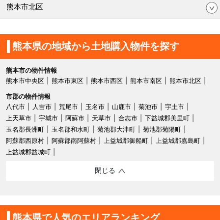
熊本市北区
熊本県の地域から土地購入物件を探す
熊本市の物件情報
熊本市中央区
熊本市東区
熊本市西区
熊本市南区
熊本市北区
市郡の物件情報
八代市
人吉市
荒尾市
玉名市
山鹿市
菊池市
宇土市
上天草市
宇城市
阿蘇市
天草市
合志市
下益城郡美里町
玉名郡長洲町
玉名郡和水町
菊池郡大津町
菊池郡菊陽町
阿蘇郡西原村
阿蘇郡南阿蘇村
上益城郡御船町
上益城郡嘉島町
上益城郡益城町
閉じる
熊本県で人気のエリアランキング