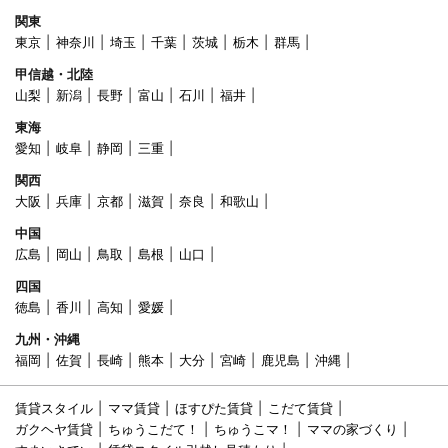
関東
東京
神奈川
埼玉
千葉
茨城
栃木
群馬
甲信越・北陸
山梨
新潟
長野
富山
石川
福井
東海
愛知
岐阜
静岡
三重
関西
大阪
兵庫
京都
滋賀
奈良
和歌山
中国
広島
岡山
鳥取
島根
山口
四国
徳島
香川
高知
愛媛
九州・沖縄
福岡
佐賀
長崎
熊本
大分
宮崎
鹿児島
沖縄
賃貸スタイル
ママ賃貸
ほすぴた賃貸
こだて賃貸
ガクヘヤ賃貸
ちゅうこだて！
ちゅうこマ！
ママの家づくり