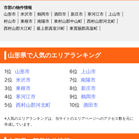
市郡の物件情報
山形市
米沢市
鶴岡市
酒田市
新庄市
寒河江市
上山市
村山市
東根市
南陽市
東村山郡中山町
西村山郡河北町
西村山郡大江町
最上郡真室川町
東置賜郡高畠町
山形県で人気のエリアランキング
1位
山形市
6位
上山市
2位
米沢市
7位
南陽市
3位
東根市
8位
新庄市
4位
寒河江市
9位
鶴岡市
5位
西村山郡河北町
10位
酒田市
※人気のエリアランキングは、当サイトのエリアページへのアクセス数を元に
作成しています。