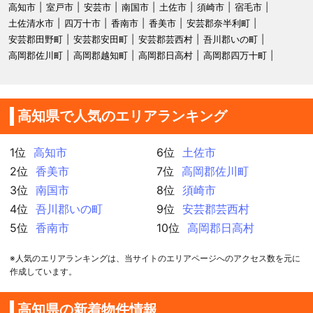
高知市
室戸市
安芸市
南国市
土佐市
須崎市
宿毛市
土佐清水市
四万十市
香南市
香美市
安芸郡奈半利町
安芸郡田野町
安芸郡安田町
安芸郡芸西村
吾川郡いの町
高岡郡佐川町
高岡郡越知町
高岡郡日高村
高岡郡四万十町
高知県で人気のエリアランキング
1位
高知市
6位
土佐市
2位
香美市
7位
高岡郡佐川町
3位
南国市
8位
須崎市
4位
吾川郡いの町
9位
安芸郡芸西村
5位
香南市
10位
高岡郡日高村
※人気のエリアランキングは、当サイトのエリアページへのアクセス数を元に
作成しています。
高知県の新着物件情報