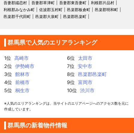
吾妻郡嬬恋村
吾妻郡草津町
吾妻郡東吾妻町
利根郡片品村
利根郡みなかみ町
佐波郡玉村町
邑楽郡板倉町
邑楽郡明和町
邑楽郡千代田町
邑楽郡大泉町
邑楽郡邑楽町
群馬県で人気のエリアランキング
1位
高崎市
6位
太田市
2位
伊勢崎市
7位
安中市
3位
館林市
8位
邑楽郡邑楽町
4位
前橋市
9位
富岡市
5位
桐生市
10位
渋川市
※人気のエリアランキングは、当サイトのエリアページへのアクセス数を元に
作成しています。
群馬県の新着物件情報