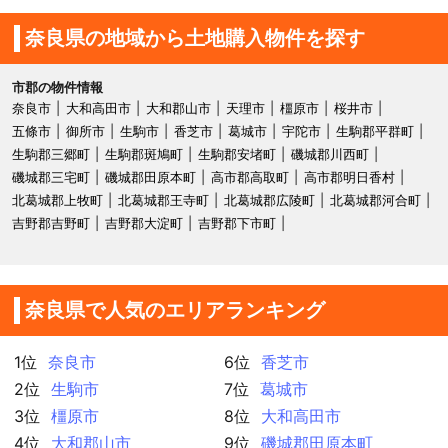
奈良県の地域から土地購入物件を探す
市郡の物件情報
奈良市
大和高田市
大和郡山市
天理市
橿原市
桜井市
五條市
御所市
生駒市
香芝市
葛城市
宇陀市
生駒郡平群町
生駒郡三郷町
生駒郡斑鳩町
生駒郡安堵町
磯城郡川西町
磯城郡三宅町
磯城郡田原本町
高市郡高取町
高市郡明日香村
北葛城郡上牧町
北葛城郡王寺町
北葛城郡広陵町
北葛城郡河合町
吉野郡吉野町
吉野郡大淀町
吉野郡下市町
奈良県で人気のエリアランキング
1位
奈良市
6位
香芝市
2位
生駒市
7位
葛城市
3位
橿原市
8位
大和高田市
4位
大和郡山市
9位
磯城郡田原本町