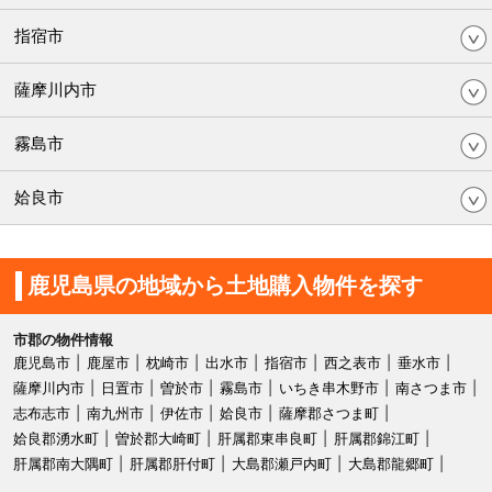
指宿市
薩摩川内市
霧島市
姶良市
鹿児島県の地域から土地購入物件を探す
市郡の物件情報
鹿児島市
鹿屋市
枕崎市
出水市
指宿市
西之表市
垂水市
薩摩川内市
日置市
曽於市
霧島市
いちき串木野市
南さつま市
志布志市
南九州市
伊佐市
姶良市
薩摩郡さつま町
姶良郡湧水町
曽於郡大崎町
肝属郡東串良町
肝属郡錦江町
肝属郡南大隅町
肝属郡肝付町
大島郡瀬戸内町
大島郡龍郷町