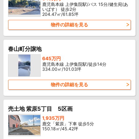
鹿児島本線 上伊集院駅/バス 15分/健生宛(あ
いばす） 徒歩2分
204.47㎡/61.85坪
物件の詳細を見る
春山町分譲地
645万円
鹿児島本線 上伊集院駅/徒歩14分
334.00㎡/101.03坪
物件の詳細を見る
売土地 紫原5丁目 5区画
1,935万円
鹿交「紫原」下車 徒歩5分
150.18㎡/45.42坪