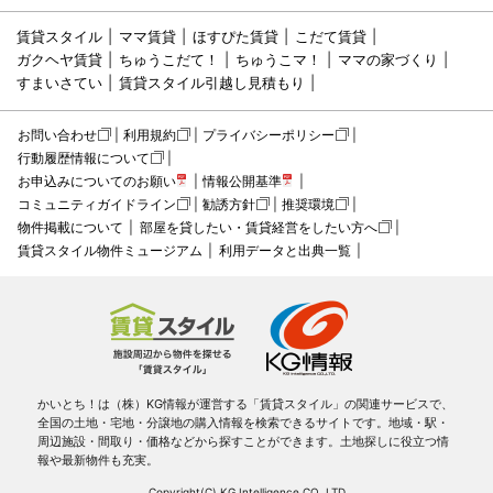
賃貸スタイル
ママ賃貸
ほすぴた賃貸
こだて賃貸
ガクヘヤ賃貸
ちゅうこだて！
ちゅうこマ！
ママの家づくり
すまいさてい
賃貸スタイル引越し見積もり
お問い合わせ
利用規約
プライバシーポリシー
行動履歴情報について
お申込みについてのお願い
情報公開基準
コミュニティガイドライン
勧誘方針
推奨環境
物件掲載について
部屋を貸したい・賃貸経営をしたい方へ
賃貸スタイル物件ミュージアム
利用データと出典一覧
かいとち！は（株）KG情報が運営する「賃貸スタイル」の関連サービスで、
全国の土地・宅地・分譲地の購入情報を検索できるサイトです。地域・駅・
周辺施設・間取り・価格などから探すことができます。土地探しに役立つ情
報や最新物件も充実。
Copyright(C) KG Intelligence CO.,LTD