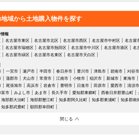
の地域から土地購入物件を探す
件情報
区
名古屋市東区
名古屋市北区
名古屋市西区
名古屋市中村区
名古屋
区
名古屋市瑞穂区
名古屋市熱田区
名古屋市中川区
名古屋市港区
名
区
名古屋市緑区
名古屋市名東区
名古屋市天白区
報
市
一宮市
瀬戸市
半田市
春日井市
豊川市
津島市
碧南市
刈谷
市
蒲郡市
犬山市
常滑市
江南市
小牧市
稲沢市
新城市
東海市
市
尾張旭市
高浜市
岩倉市
豊明市
日進市
田原市
愛西市
清須
弥富市
みよし市
あま市
長久手市
愛知郡東郷町
西春日井郡豊山町
海部郡大治町
海部郡蟹江町
知多郡阿久比町
知多郡東浦町
知多郡南
知多郡武豊町
額田郡幸田町
閉じる