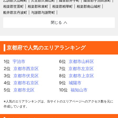
乙訓郡大山崎町
久世郡久御山町
綴喜郡井手町
綴喜郡宇治田原町
相楽郡笠置町
相楽郡和束町
相楽郡精華町
相楽郡南山城村
船井郡京丹波町
与謝郡与謝野町
閉じる
京都府で人気のエリアランキング
1位
宇治市
6位
京都市山科区
2位
京都市西京区
7位
京都市左京区
3位
京都市伏見区
8位
京都市上京区
4位
京都市右京区
9位
城陽市
5位
京都市北区
10位
福知山市
※人気のエリアランキングは、当サイトのエリアページへのアクセス数を元に
作成しています。