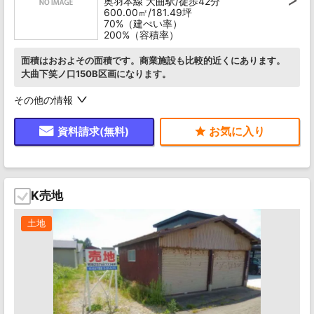
奥羽本線 大曲駅/徒歩42分
600.00㎡/181.49坪
70%（建ぺい率）
200%（容積率）
面積はおおよその面積です。商業施設も比較的近くにあります。
大曲下笑ノ口150B区画になります。
その他の情報
資料請求(無料)
K売地
土地