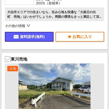
200%（容積率）
大仙市エリアでの住まいなら、住み心地も快適な「大曲日の出
町 売地」はいかがでしょうか。周囲の環境もきっと満足して頂
ける住宅用地です。ぜひご覧ください。周辺環境の良い売地です
その他の情報
ので、土地購入をご検討の方
資料請求(無料)
東川売地
土地