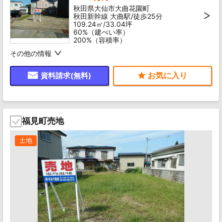
秋田県大仙市大曲花園町
秋田新幹線 大曲駅/徒歩25分
109.24㎡/33.04坪
60%（建ぺい率）
200%（容積率）
その他の情報
資料請求(無料)
福見町売地
土地