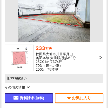
233
万円
秋田県大仙市川目字月山
奥羽本線 大曲駅/徒歩60分
257.01㎡/77.74坪
70%（建ぺい率）
200%（容積率）
旧13号線沿い
その他の情報
資料請求(無料)