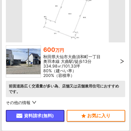
600
万円
秋田県大仙市大曲須和町一丁目
奥羽本線 大曲駅/徒歩13分
334.98㎡/101.33坪
80%（建ぺい率）
200%（容積率）
前面道路広く交通量が多い為、店舗又は店舗兼用住宅におすすめ
です。
その他の情報
資料請求(無料)