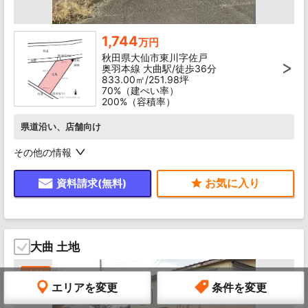
1,744
万円
秋田県大仙市東川字佐戸
奥羽本線 大曲駅/徒歩36分
833.00㎡/251.98坪
70%（建ぺい率）
200%（容積率）
県道沿い、店舗向け
その他の情報
資料請求(無料)
大曲 土地
土地
エリアを変更
条件を変更