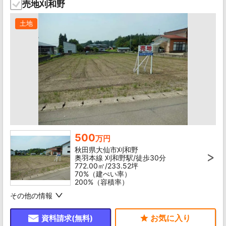
売地刈和野
土地
500
万円
秋田県大仙市刈和野
奥羽本線 刈和野駅/徒歩30分
772.00㎡/233.52坪
70%（建ぺい率）
200%（容積率）
その他の情報
資料請求(無料)