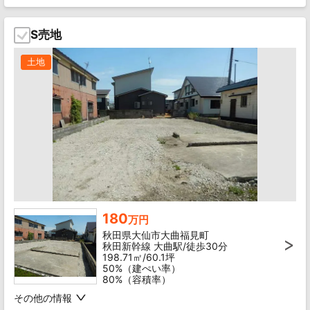
S売地
土地
180
万円
秋田県大仙市大曲福見町
秋田新幹線 大曲駅/徒歩30分
198.71㎡/60.1坪
50%（建ぺい率）
80%（容積率）
その他の情報