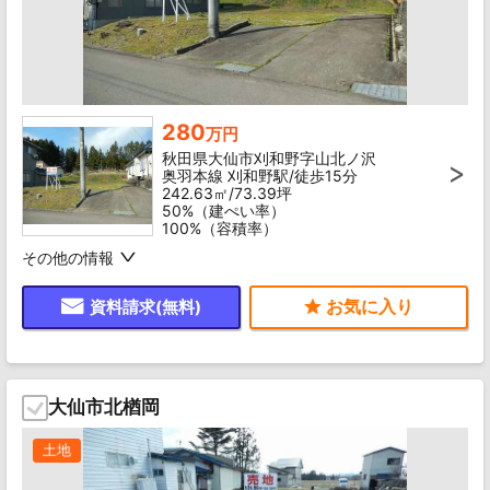
280
万円
秋田県大仙市刈和野字山北ノ沢
奥羽本線 刈和野駅/徒歩15分
242.63㎡/73.39坪
50%（建ぺい率）
100%（容積率）
その他の情報
資料請求(無料)
大仙市北楢岡
土地