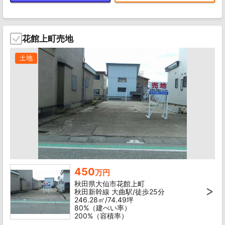
花館上町売地
土地
450
万円
秋田県大仙市花館上町
秋田新幹線 大曲駅/徒歩25分
246.28㎡/74.49坪
80%（建ぺい率）
200%（容積率）