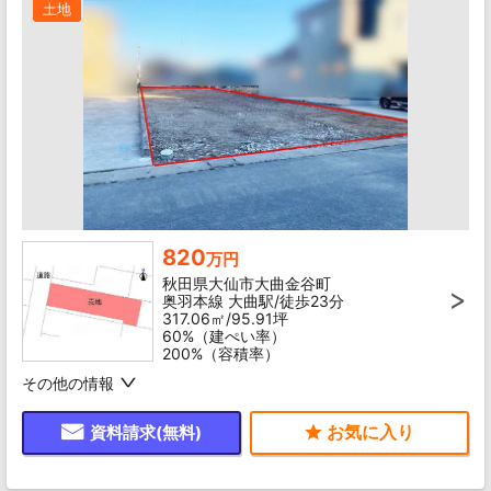
土地
820
万円
秋田県大仙市大曲金谷町
奥羽本線 大曲駅/徒歩23分
317.06㎡/95.91坪
60%（建ぺい率）
200%（容積率）
その他の情報
資料請求(無料)