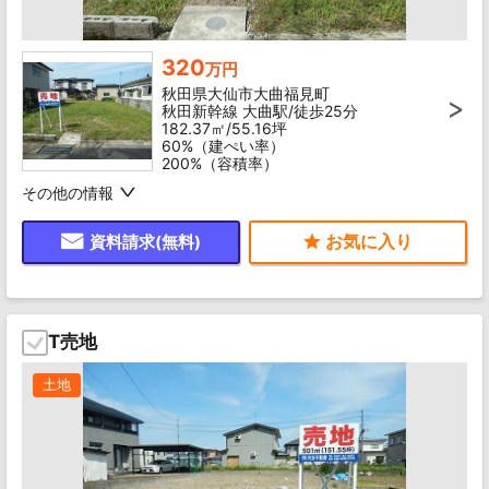
320
万円
秋田県大仙市大曲福見町
秋田新幹線 大曲駅/徒歩25分
182.37㎡/55.16坪
60%（建ぺい率）
200%（容積率）
その他の情報
資料請求(無料)
T売地
土地