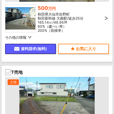
500
万円
秋田県大仙市佐野町
秋田新幹線 大曲駅/徒歩25分
165.14㎡/49.95坪
60%（建ぺい率）
200%（容積率）
その他の情報
資料請求(無料)
T売地
土地