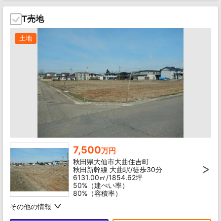
T売地
土地
7,500
万円
秋田県大仙市大曲住吉町
秋田新幹線 大曲駅/徒歩30分
6131.00㎡/1854.62坪
50%（建ぺい率）
80%（容積率）
その他の情報