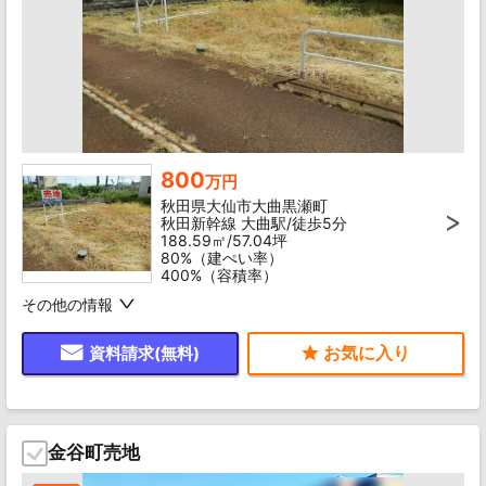
800
万円
秋田県大仙市大曲黒瀬町
秋田新幹線 大曲駅/徒歩5分
188.59㎡/57.04坪
80%（建ぺい率）
400%（容積率）
その他の情報
資料請求(無料)
金谷町売地