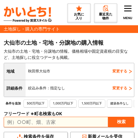
お気に
最近見た
入り
物件
MENU
土地探し・購入の専門サイト
大仙市の土地・宅地・分譲地の購入情報
大仙市の土地・宅地・分譲地の情報。価格相場や固定資産税の目安な
ど、土地探しに役立つデータも掲載。
地域
秋田県大仙市
変更する
詳細条件
絞込み条件：指定なし
変更する
500万円以下
1,000万円以下
1,500万円以下
建築条件なし
条件を追加
フリーワード ※町名検索もOK
検索条件を保存
新着メールを受信