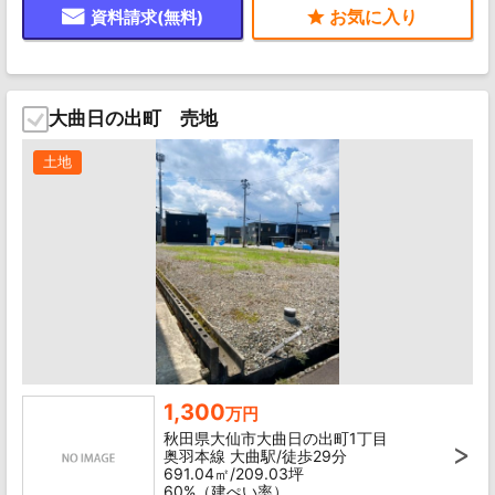
資料請求(無料)
大曲日の出町 売地
土地
1,300
万円
秋田県大仙市大曲日の出町1丁目
奥羽本線 大曲駅/徒歩29分
691.04㎡/209.03坪
60%（建ぺい率）