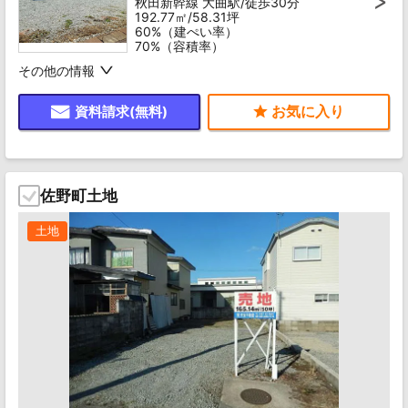
秋田新幹線 大曲駅/徒歩30分
192.77㎡/58.31坪
60%（建ぺい率）
70%（容積率）
その他の情報
資料請求(無料)
佐野町土地
土地