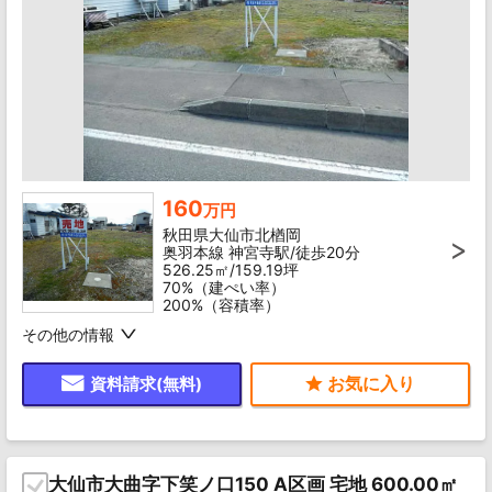
160
万円
秋田県大仙市北楢岡
奥羽本線 神宮寺駅/徒歩20分
526.25㎡/159.19坪
70%（建ぺい率）
200%（容積率）
その他の情報
資料請求(無料)
大仙市大曲字下笑ノ口150 A区画 宅地 600.00㎡