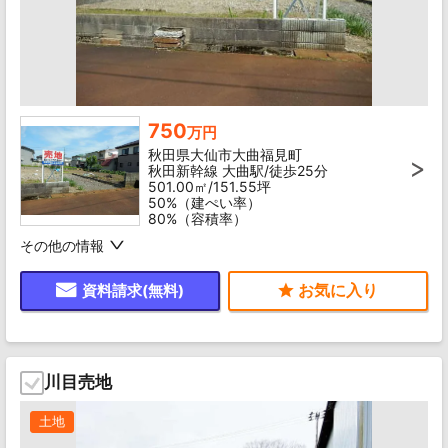
750
万円
秋田県大仙市大曲福見町
秋田新幹線 大曲駅/徒歩25分
501.00㎡/151.55坪
50%（建ぺい率）
80%（容積率）
その他の情報
資料請求(無料)
川目売地
土地