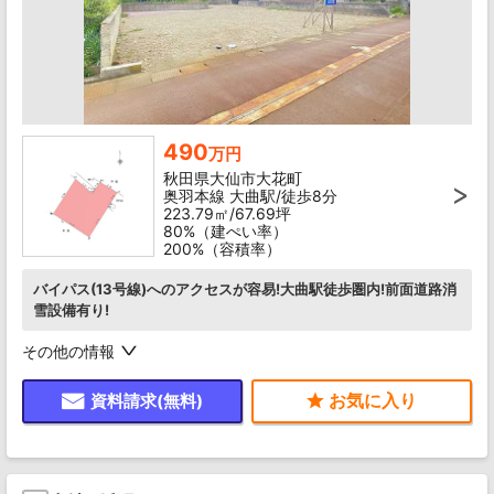
490
万円
秋田県大仙市大花町
奥羽本線 大曲駅/徒歩8分
223.79㎡/67.69坪
80%（建ぺい率）
200%（容積率）
バイパス(13号線)へのアクセスが容易!大曲駅徒歩圏内!前面道路消
雪設備有り!
その他の情報
資料請求(無料)