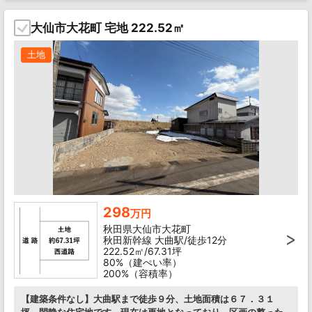
大仙市大花町 宅地 222.52㎡
土地
298
万円
秋田県大仙市大花町
秋田新幹線 大曲駅/徒歩12分
222.52㎡/67.31坪
80%（建ぺい率）
200%（容積率）
【建築条件なし】大曲駅まで徒歩９分、土地面積は６７．３１