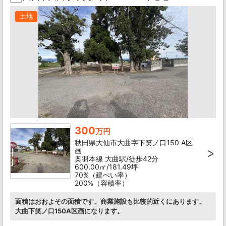
土地
300
万円
秋田県大仙市大曲字下笑ノ口150 A区
画
奥羽本線 大曲駅/徒歩42分
600.00㎡/181.49坪
70%（建ぺい率）
200%（容積率）
面積はおおよその面積です。商業施設も比較的近くにあります。
大曲下笑ノ口150A区画になります。