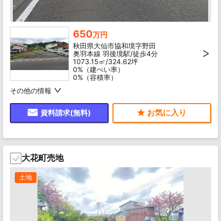
650
万円
秋田県大仙市協和境字野田
奥羽本線 羽後境駅/徒歩4分
1073.15㎡/324.62坪
0%（建ぺい率）
0%（容積率）
その他の情報
資料請求(無料)
大花町売地
土地