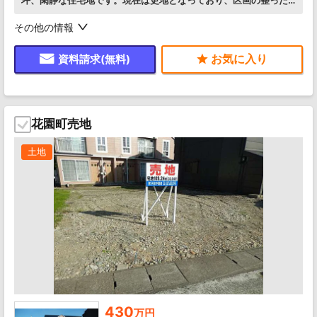
坪、閑静な住宅地です。現在は更地となっており、区画の整った
住宅地です。前面道路消雪設備あり。
その他の情報
資料請求(無料)
花園町売地
土地
430
万円