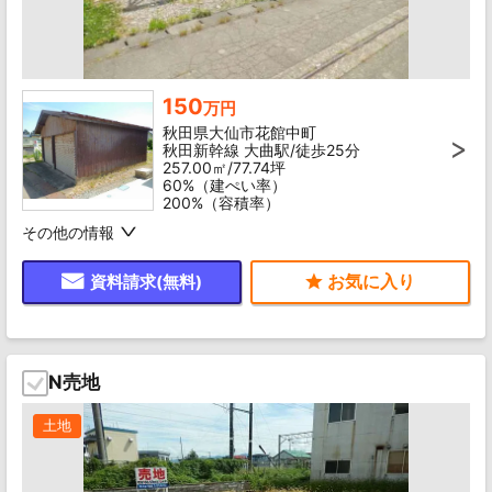
150
万円
秋田県大仙市花館中町
秋田新幹線 大曲駅/徒歩25分
257.00㎡/77.74坪
60%（建ぺい率）
200%（容積率）
その他の情報
資料請求(無料)
N売地
土地