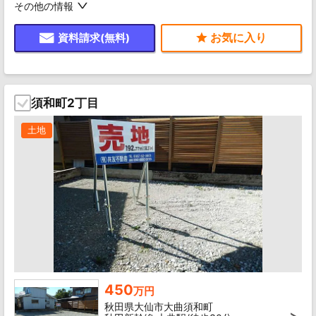
その他の情報
資料請求(無料)
須和町2丁目
土地
450
万円
秋田県大仙市大曲須和町