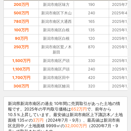
200万円
新潟市南区味方
190
2025年7月
500万円
新潟市南区下木山
240
2025年4月
780万円
新潟市南区大通西
165
2025年1月
100万円
新潟市南区白根
135
2025年1月
90万円
新潟市南区白根
120
2025年1月
250万円
新潟市南区鷲ノ木
870
2025年1月
新田
1,500万円
新潟市南区戸頭
330
2025年1月
1,100万円
新潟市南区戸頭
240
2025年1月
1,700万円
新潟市南区田中
420
2025年1月
300万円
新潟市南区鯵潟
320
2025年1月
新潟県新潟市南区の過去 10年間に売買取引があった土地の情
報です。2025年の平均取引価格は
652万円
で、前年から
10.5％上昇しています。最安値は新潟市南区上下諏訪木／土地
面積 135㎡の
3万円
（2024年7月 - 9月）、最高値は新潟市南
区北田中／土地面積 9999㎡の
32,000万円
（2020年7月 - 9