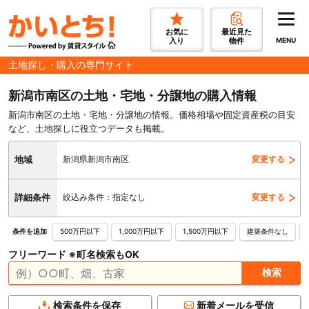
お気に
最近見た
入り
物件
MENU
土地探し・購入の専門サイト
新潟市南区の土地・宅地・分譲地の購入情報
新潟市南区の土地・宅地・分譲地の情報。価格相場や固定資産税の目安
など、土地探しに役立つデータも掲載。
地域
新潟県新潟市南区
変更する
詳細条件
絞込み条件：指定なし
変更する
500万円以下
1,000万円以下
1,500万円以下
建築条件なし
条件を追加
フリーワード ※町名検索もOK
検索条件を保存
新着メールを受信