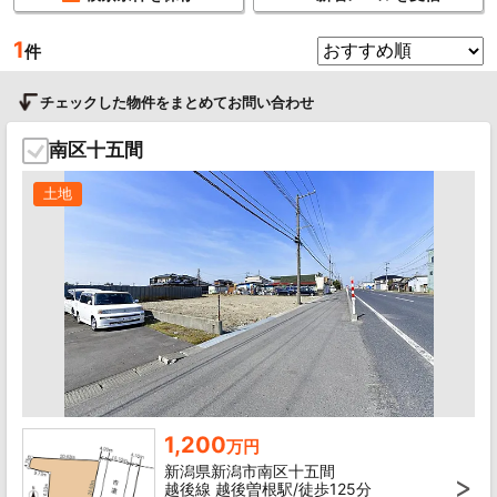
1
件
チェックした物件をまとめてお問い合わせ
南区十五間
土地
1,200
万円
新潟県新潟市南区十五間
越後線 越後曽根駅/徒歩125分