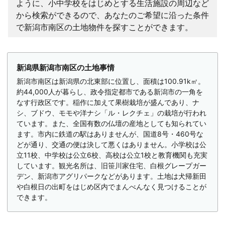
ように、小中学校をはじめとする生活施設の周辺など
から検索ができるので、あなたのご希望に沿った条件
で新潟市南区の土地物件を探すことができます。
新潟県新潟市南区の土地事情
新潟市南区は新潟県の北東部に位置し、面積は100.91k㎡。
約44,000人が暮らし、政令指定都市である新潟市の一角を
なす行政区です。稲作に加えて果樹栽培が盛んであり、ナ
シ、ブドウ、モモや洋ナシ「ル・レクチェ」の栽培が行われ
ています。また、全国有数の仏壇の産地としても知られてい
ます。市内に鉄道の駅はありませんが、国道8号・460号な
どが通り、交通の便は決して悪くはありません。小学校は公
立11校、中学校は公立6校、高校は公立1校と教育機関も充実
しています。観光名所は、旧笹川家住宅、白根グレープガー
デン、新潟市アグリパークなどがあります。土地は犬帰新田
や白根日の出町をはじめ区内でまんべんなく見つけることが
できます。