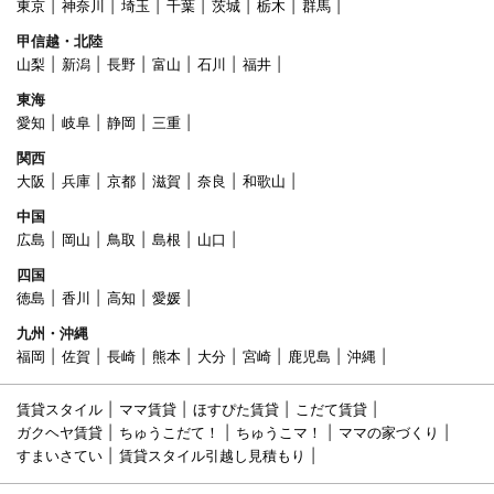
東京
神奈川
埼玉
千葉
茨城
栃木
群馬
甲信越・北陸
山梨
新潟
長野
富山
石川
福井
東海
愛知
岐阜
静岡
三重
関西
大阪
兵庫
京都
滋賀
奈良
和歌山
中国
広島
岡山
鳥取
島根
山口
四国
徳島
香川
高知
愛媛
九州・沖縄
福岡
佐賀
長崎
熊本
大分
宮崎
鹿児島
沖縄
賃貸スタイル
ママ賃貸
ほすぴた賃貸
こだて賃貸
ガクヘヤ賃貸
ちゅうこだて！
ちゅうこマ！
ママの家づくり
すまいさてい
賃貸スタイル引越し見積もり