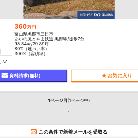
360
万円
富山県黒部市三日市
あいの風とやま鉄道 黒部駅/徒歩7分
98.84㎡/29.89坪
80%（建ぺい率）
300%（容積率）
報
資料請求(無料)
1ページ目
(1ページ中)
1
この条件で新着メールを受取る