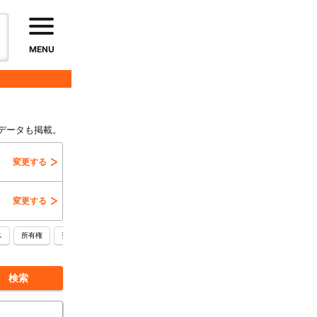
MENU
データも掲載。
変更する
変更する
ス
所有権
更地
信