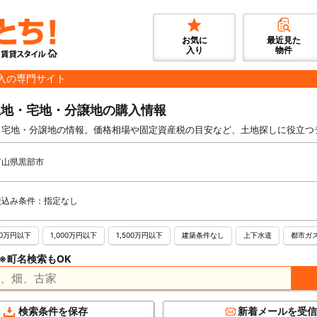
お気に
最近見た
入り
物件
入の専門サイト
土地・宅地・分譲地の購入情報
・宅地・分譲地の情報。価格相場や固定資産税の目安など、土地探しに役立つ
富山県黒部市
絞込み条件：指定なし
00万円以下
1,000万円以下
1,500万円以下
建築条件なし
上下水道
都市ガ
※町名検索もOK
検索条件を保存
新着メールを受