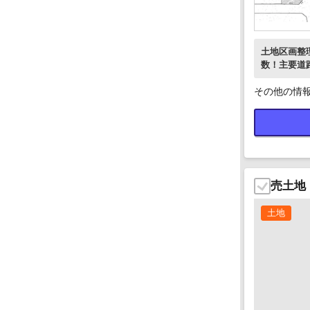
土地区画整
数！主要道
その他の情
売土地
土地