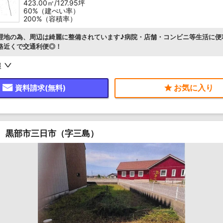
423.00㎡/127.95坪
60%（建ぺい率）
200%（容積率）
理地の為、周辺は綺麗に整備されています♪病院・店舗・コンビニ等生活に便
路近くで交通利便◎！
報
資料請求(無料)
 黒部市三日市（字三島）