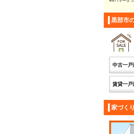
※NTTデータ
黒部市
中古一戸
賃貸一戸
家づく