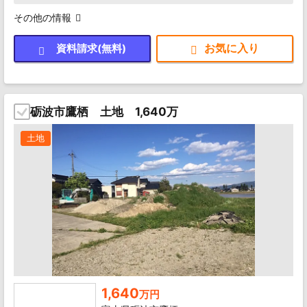
その他の情報
資料請求(無料)
砺波市鷹栖 土地 1,640万
土地
1,640
万円