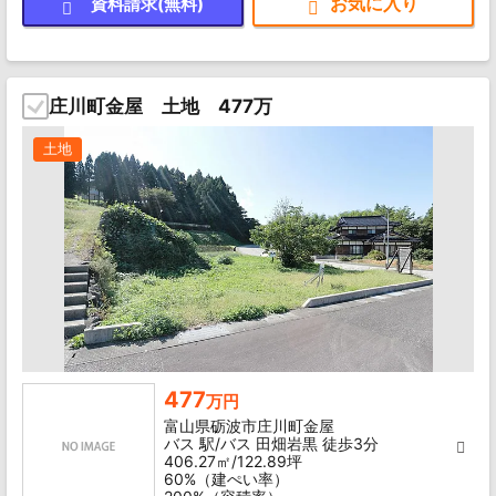
資料請求(無料)
庄川町金屋 土地 477万
土地
477
万円
富山県砺波市庄川町金屋
バス 駅/バス 田畑岩黒 徒歩3分
406.27㎡/122.89坪
60%（建ぺい率）