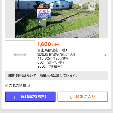
1,600
万円
富山県砺波市一番町
城端線 砺波駅/徒歩13分
415.82㎡/125.78坪
60%（建ぺい率）
200%（容積率）
国道156号線沿いで、商業用地に適しています。
その他の情報
資料請求(無料)