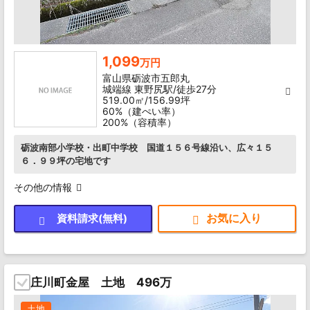
1,099
万円
富山県砺波市五郎丸
城端線 東野尻駅/徒歩27分
519.00㎡/156.99坪
60%（建ぺい率）
200%（容積率）
砺波南部小学校・出町中学校 国道１５６号線沿い、広々１５
６．９９坪の宅地です
その他の情報
資料請求(無料)
庄川町金屋 土地 496万
土地