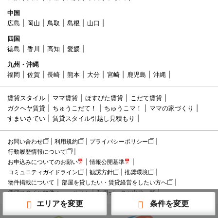
中国
広島
岡山
鳥取
島根
山口
四国
徳島
香川
高知
愛媛
九州・沖縄
福岡
佐賀
長崎
熊本
大分
宮崎
鹿児島
沖縄
賃貸スタイル
ママ賃貸
ほすぴた賃貸
こだて賃貸
ガクヘヤ賃貸
ちゅうこだて！
ちゅうこマ！
ママの家づくり
すまいさてい
賃貸スタイル引越し見積もり
お問い合わせ
利用規約
プライバシーポリシー
行動履歴情報について
お申込みについてのお願い
情報公開基準
コミュニティガイドライン
勧誘方針
推奨環境
物件掲載について
部屋を貸したい・賃貸経営をしたい方へ
賃貸スタイル物件ミュージアム
利用データと出典一覧
エリアを変更
条件を変更