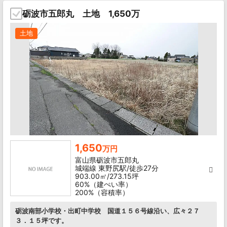
砺波市五郎丸 土地 1,650万
土地
1,650
万円
富山県砺波市五郎丸
城端線 東野尻駅/徒歩27分
903.00㎡/273.15坪
60%（建ぺい率）
200%（容積率）
砺波南部小学校・出町中学校 国道１５６号線沿い、広々２７
３．１５坪です。