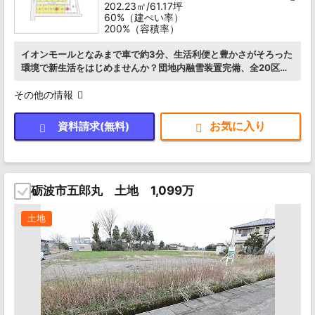
202.23㎡/61.17坪
60%（建ぺい率）
200%（容積率）
イオンモールとなみまで車で約3分、生活利便と豊かさがそろった
環境で新生活をはじめませんか？団地内融雪装置完備、全20区画
の新しい団地です。
その他の情報
資料請求(無料)
砺波市五郎丸 土地 1,099万
土地