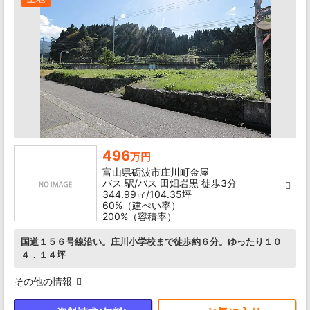
496
万円
富山県砺波市庄川町金屋
バス 駅/バス 田畑岩黒 徒歩3分
344.99㎡/104.35坪
60%（建ぺい率）
200%（容積率）
国道１５６号線沿い。庄川小学校まで徒歩約６分。ゆったり１０
４．１４坪
その他の情報