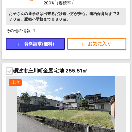
200%（容積率）
お子さんの通学路は出来るだけ短い方が安心。鷹栖保育所まで３
７０ｍ、鷹栖小学校まで６８０ｍ。
その他の情報
資料請求(無料)
砺波市庄川町金屋 宅地 255.51㎡
土地