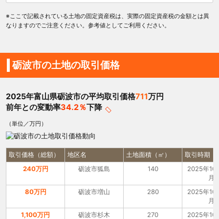
※ここで記載されている土地の固定資産税は、実際の固定資産税の金額とは異
なりますのでご注意ください。参考値としてご利用ください。
砺波市の土地の取引価格
2025年富山県砺波市の平均取引価格
711
万円
前年との変動率
34.2％
下降
（単位／万円）
取引価格（総額）
地区名
土地面積（㎡）
取引時期
240万円
砺波市狐島
140
2025年10月
月
80万円
砺波市増山
280
2025年10月
月
1,100万円
砺波市杉木
270
2025年10月