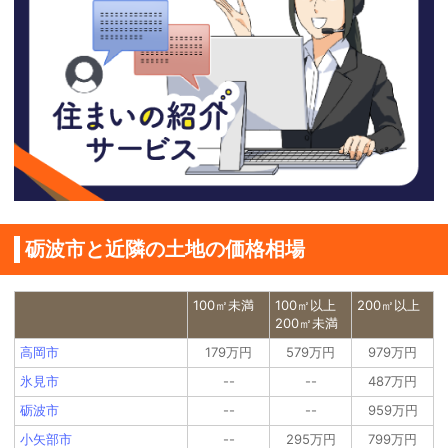
砺波市と近隣の土地の価格相場
100㎡未満
100㎡以上
200㎡以上
200㎡未満
高岡市
179万円
579万円
979万円
氷見市
--
--
487万円
砺波市
--
--
959万円
小矢部市
--
295万円
799万円