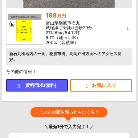
198
万円
富山県砺波市石丸
城端線 戸出駅/徒歩29分
211.99㎡/64.12坪
60%（建ぺい率）
200%（容積率）
新石丸団地内の一画。砺波市街、高岡戸出方面へのアクセス良
好。
その他の情報
資料請求(無料)
じぶんの家を売ったらいくら？
＼最短1分で入力完了！／