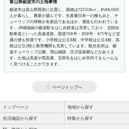
富山県砺波市の土地事情
砺波市は富山県西部に位置し、面積は127.03k㎡。約48,000
人が暮らし、農業が盛んです。生産量日本一の種もみと、チ
ューリップの球根が名産品であるほか、酒造も行われていま
す。JR城端線の砺波駅をはじめ鉄道は充実しており、北陸自
動車道といった高速道路、国道156号・359号・471号など交
通の便も快適です。小学校は公立8校、中学校は公立4校、高
校は公立2校と教育機関も充実しています。観光名所は、砺
波チューリップ公園、増山城跡、庄川温泉郷などがありま
す。土地は高道や荒高屋、五郎丸をはじめ市内でまんべんな
く見つけることができます。
ページトップへ
トップページ
地域から探す
生活施設から探す
特集から探す