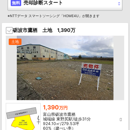
売却診断スタート
無料
※NTTデータ スマートソーシング「HOME4U」が開きます
砺波市鷹栖 土地 1,390万
土地
1,390
万円
富山県砺波市鷹栖
城端線 東野尻駅/徒歩31分
924.10㎡/279.53坪
60%（建ぺい率）