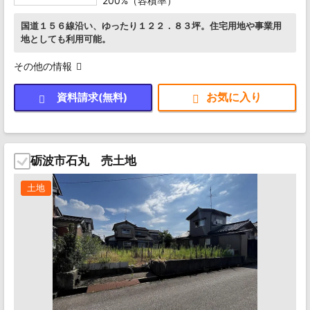
200%（容積率）
国道１５６線沿い、ゆったり１２２．８３坪。住宅用地や事業用
地としても利用可能。
その他の情報
資料請求(無料)
砺波市石丸 売土地
土地