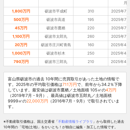
月
1,800万円
砺波市平成町
310
2025年7月
500万円
砺波市高道
195
2025年7月
45万円
砺波市鷹栖
220
2025年7月
1,100万円
砺波市太郎丸
260
2025年7月
20万円
砺波市庄川町青島
160
2025年4月
1,000万円
砺波市杉木
250
2025年4月
790万円
砺波市三郎丸
210
2025年4月
富山県砺波市の過去 10年間に売買取引があった土地の情報で
す。2025年の平均取引価格は
711万円
で、前年から34.2％下降
しています。最安値は砺波市鷹栖／土地面積 105㎡の
4万円
（2019年7月 - 9月）、最高値は砺波市五郎丸／土地面積
9999㎡の
22,000万円
（2016年7月 - 9月）で取引されていま
す。
※不動産取引価格は、国土交通省「
不動産情報ライブラリ
」から取得した過去
10年間の「宅地(土地)」をかいとち！が独自に編集・加工した情報です。