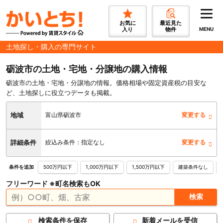
お気に
最近見た
入り
物件
MENU
土地探し・購入の専門サイト
砺波市の土地・宅地・分譲地の購入情報
砺波市の土地・宅地・分譲地の情報。価格相場や固定資産税の目安な
ど、土地探しに役立つデータも掲載。
地域
富山県砺波市
変更する
詳細条件
絞込み条件：指定なし
変更する
500万円以下
1,000万円以下
1,500万円以下
建築条件なし
条件を追加
フリーワード ※町名検索もOK
検索条件を保存
新着メールを受信