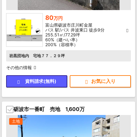
80
万円
富山県砺波市庄川町金屋
バス 駅/バス 井波東口 徒歩9分
255.51㎡/77.29坪
60%（建ぺい率）
200%（容積率）
岩黒団地内 宅地７７．２９坪
その他の情報
資料請求(無料)
砺波市一番町 売地 1,600万
土地