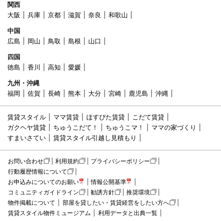
関西
大阪
兵庫
京都
滋賀
奈良
和歌山
中国
広島
岡山
鳥取
島根
山口
四国
徳島
香川
高知
愛媛
九州・沖縄
福岡
佐賀
長崎
熊本
大分
宮崎
鹿児島
沖縄
賃貸スタイル
ママ賃貸
ほすぴた賃貸
こだて賃貸
ガクヘヤ賃貸
ちゅうこだて！
ちゅうこマ！
ママの家づくり
すまいさてい
賃貸スタイル引越し見積もり
お問い合わせ
利用規約
プライバシーポリシー
行動履歴情報について
お申込みについてのお願い
情報公開基準
コミュニティガイドライン
勧誘方針
推奨環境
物件掲載について
部屋を貸したい・賃貸経営をしたい方へ
賃貸スタイル物件ミュージアム
利用データと出典一覧