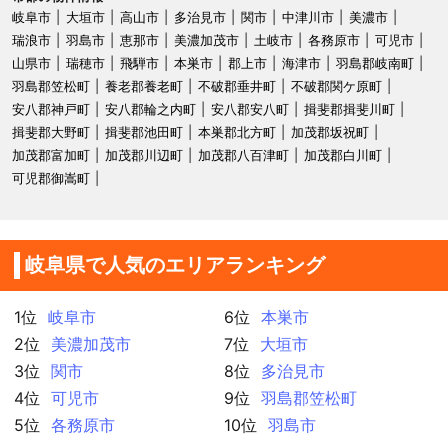
岐阜市
大垣市
高山市
多治見市
関市
中津川市
美濃市
瑞浪市
羽島市
恵那市
美濃加茂市
土岐市
各務原市
可児市
山県市
瑞穂市
飛騨市
本巣市
郡上市
海津市
羽島郡岐南町
羽島郡笠松町
養老郡養老町
不破郡垂井町
不破郡関ケ原町
安八郡神戸町
安八郡輪之内町
安八郡安八町
揖斐郡揖斐川町
揖斐郡大野町
揖斐郡池田町
本巣郡北方町
加茂郡坂祝町
加茂郡富加町
加茂郡川辺町
加茂郡八百津町
加茂郡白川町
可児郡御嵩町
岐阜県で人気のエリアランキング
1位
岐阜市
6位
本巣市
2位
美濃加茂市
7位
大垣市
3位
関市
8位
多治見市
4位
可児市
9位
羽島郡笠松町
5位
各務原市
10位
羽島市