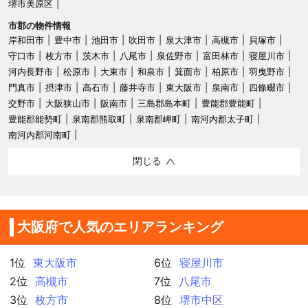
堺市美原区
市郡の物件情報
岸和田市
豊中市
池田市
吹田市
泉大津市
高槻市
貝塚市
守口市
枚方市
茨木市
八尾市
泉佐野市
富田林市
寝屋川市
河内長野市
松原市
大東市
和泉市
箕面市
柏原市
羽曳野市
門真市
摂津市
高石市
藤井寺市
東大阪市
泉南市
四條畷市
交野市
大阪狭山市
阪南市
三島郡島本町
豊能郡豊能町
豊能郡能勢町
泉南郡熊取町
泉南郡岬町
南河内郡太子町
南河内郡河南町
閉じる
大阪府で人気のエリアランキング
1位
東大阪市
6位
寝屋川市
2位
高槻市
7位
八尾市
3位
枚方市
8位
堺市中区