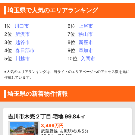
埼玉県で人気のエリアランキング
1位
川口市
6位
上尾市
2位
所沢市
7位
狭山市
3位
越谷市
8位
新座市
4位
春日部市
9位
草加市
5位
川越市
10位
入間市
※人気のエリアランキングは、当サイトのエリアページへのアクセス数を元に
作成しています。
埼玉県の新着物件情報
吉川市木売２丁目 宅地 99.84㎡
3,499万円
武蔵野線 吉川駅/徒歩5分