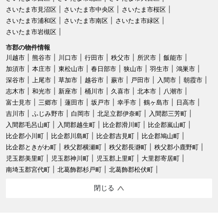
さいたま市見沼区
さいたま市中央区
さいたま市桜区
さいたま市浦和区
さいたま市南区
さいたま市緑区
さいたま市岩槻区
市郡の物件情報
川越市
熊谷市
川口市
行田市
秩父市
所沢市
飯能市
加須市
本庄市
東松山市
春日部市
狭山市
羽生市
鴻巣市
深谷市
上尾市
草加市
越谷市
蕨市
戸田市
入間市
朝霞市
志木市
和光市
新座市
桶川市
久喜市
北本市
八潮市
富士見市
三郷市
蓮田市
坂戸市
幸手市
鶴ヶ島市
日高市
吉川市
ふじみ野市
白岡市
北足立郡伊奈町
入間郡三芳町
入間郡毛呂山町
入間郡越生町
比企郡滑川町
比企郡嵐山町
比企郡小川町
比企郡川島町
比企郡吉見町
比企郡鳩山町
比企郡ときがわ町
秩父郡横瀬町
秩父郡長瀞町
秩父郡小鹿野町
児玉郡美里町
児玉郡神川町
児玉郡上里町
大里郡寄居町
南埼玉郡宮代町
北葛飾郡杉戸町
北葛飾郡松伏町
閉じる