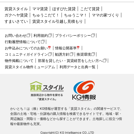
賃貸スタイル
ママ賃貸
ほすぴた賃貸
こだて賃貸
ガクヘヤ賃貸
ちゅうこだて！
ちゅうこマ！
ママの家づくり
すまいさてい
賃貸スタイル引越し見積もり
お問い合わせ
利用規約
プライバシーポリシー
行動履歴情報について
お申込みについてのお願い
情報公開基準
コミュニティガイドライン
勧誘方針
推奨環境
物件掲載について
部屋を貸したい・賃貸経営をしたい方へ
賃貸スタイル物件ミュージアム
利用データと出典一覧
かいとち！は（株）KG情報が運営する「賃貸スタイル」の関連サービスで、
全国の土地・宅地・分譲地の購入情報を検索できるサイトです。地域・駅・
周辺施設・間取り・価格などから探すことができます。土地探しに役立つ情
報や最新物件も充実。
Copyright(C) KG Intelligence CO.,LTD