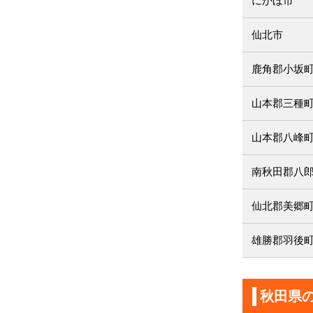
にかほ市
仙北市
鹿角郡小坂
山本郡三種
山本郡八峰
南秋田郡八
仙北郡美郷
雄勝郡羽後
秋田県