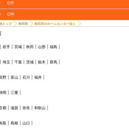
件
0件
件
0件
地トップ
秋田県
秋田県のホームセンター近く
覧
岩手
宮城
秋田
山形
福島
埼玉
千葉
茨城
栃木
群馬
長野
富山
石川
福井
静岡
三重
京都
滋賀
奈良
和歌山
鳥取
島根
山口