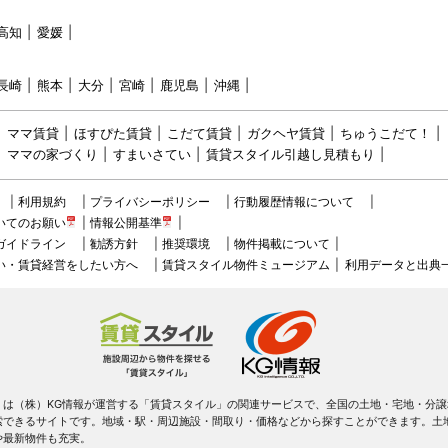
高知
愛媛
長崎
熊本
大分
宮崎
鹿児島
沖縄
ママ賃貸
ほすぴた賃貸
こだて賃貸
ガクヘヤ賃貸
ちゅうこだて！
ママの家づくり
すまいさてい
賃貸スタイル引越し見積もり
利用規約
プライバシーポリシー
行動履歴情報について
いてのお願い
情報公開基準
ガイドライン
勧誘方針
推奨環境
物件掲載について
い・賃貸経営をしたい方へ
賃貸スタイル物件ミュージアム
利用データと出典
！は（株）KG情報が運営する「賃貸スタイル」の関連サービスで、全国の土地・宅地・分譲
索できるサイトです。地域・駅・周辺施設・間取り・価格などから探すことができます。土
や最新物件も充実。