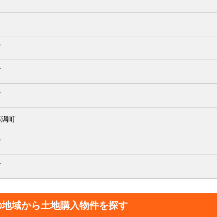
町
町
町
郎潟町
町
町
の地域から土地購入物件を探す