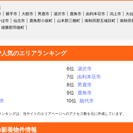
報
市
横手市
大館市
男鹿市
湯沢市
鹿角市
由利本荘市
潟上市
大
かほ市
仙北市
鹿角郡小坂町
山本郡三種町
南秋田郡五城目町
南秋田
雄勝郡羽後町
で人気のエリアランキング
6位
湯沢市
7位
由利本荘市
8位
男鹿市
9位
鹿角市
市
10位
能代市
ランキングは、当サイトのエリアページへのアクセス数を元に作成しています。
の新着物件情報