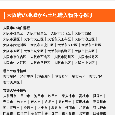
大阪府の地域から土地購入物件を探す
大阪市の物件情報
大阪市都島区
大阪市福島区
大阪市此花区
大阪市西区
大阪市港区
大阪市大正区
大阪市天王寺区
大阪市浪速区
大阪市西淀川区
大阪市東淀川区
大阪市東成区
大阪市生野区
大阪市旭区
大阪市城東区
大阪市阿倍野区
大阪市住吉区
大阪市東住吉区
大阪市西成区
大阪市淀川区
大阪市鶴見区
大阪市住之江区
大阪市平野区
大阪市北区
大阪市中央区
堺市の物件情報
堺市堺区
堺市中区
堺市東区
堺市西区
堺市南区
堺市北区
堺市美原区
市郡の物件情報
岸和田市
豊中市
池田市
吹田市
泉大津市
高槻市
貝塚市
守口市
枚方市
茨木市
八尾市
泉佐野市
富田林市
寝屋川市
河内長野市
松原市
大東市
和泉市
箕面市
柏原市
羽曳野市
門真市
摂津市
高石市
藤井寺市
東大阪市
泉南市
四條畷市