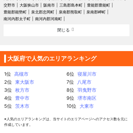
交野市
大阪狭山市
阪南市
三島郡島本町
豊能郡豊能町
豊能郡能勢町
泉北郡忠岡町
泉南郡熊取町
泉南郡岬町
南河内郡太子町
南河内郡河南町
閉じる
大阪府で人気のエリアランキング
1位
高槻市
6位
寝屋川市
2位
東大阪市
7位
八尾市
3位
枚方市
8位
羽曳野市
4位
豊中市
9位
堺市南区
5位
茨木市
10位
大東市
※人気のエリアランキングは、当サイトのエリアページへのアクセス数を元に
作成しています。