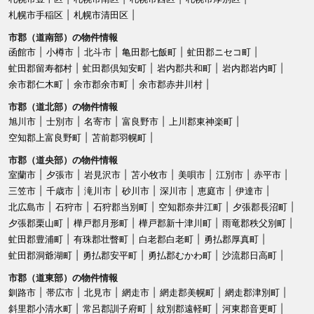
札幌市手稲区
札幌市清田区
市郡（道南部）の物件情報
函館市
小樽市
北斗市
亀田郡七飯町
虻田郡ニセコ町
虻田郡留寿都村
虻田郡倶知安町
岩内郡共和町
岩内郡岩内町
余市郡仁木町
余市郡余市町
余市郡赤井川村
市郡（道北部）の物件情報
旭川市
士別市
名寄市
富良野市
上川郡東神楽町
空知郡上富良野町
苫前郡羽幌町
市郡（道央部）の物件情報
室蘭市
夕張市
岩見沢市
苫小牧市
美唄市
江別市
赤平市
三笠市
千歳市
滝川市
砂川市
深川市
恵庭市
伊達市
北広島市
石狩市
石狩郡当別町
空知郡奈井江町
夕張郡長沼町
夕張郡栗山町
樺戸郡月形町
樺戸郡新十津川町
雨竜郡秩父別町
虻田郡豊浦町
有珠郡壮瞥町
白老郡白老町
勇払郡厚真町
虻田郡洞爺湖町
勇払郡安平町
勇払郡むかわ町
沙流郡日高町
市郡（道東部）の物件情報
釧路市
帯広市
北見市
網走市
網走郡美幌町
網走郡津別町
斜里郡小清水町
常呂郡訓子府町
紋別郡遠軽町
河東郡音更町