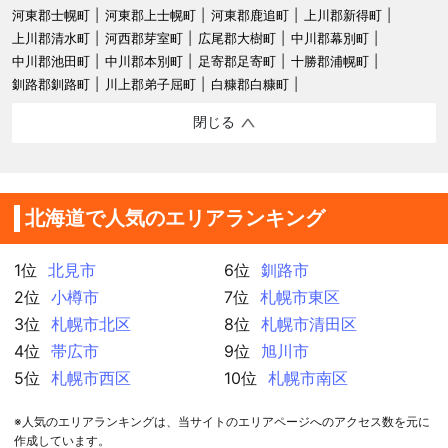
河東郡士幌町
河東郡上士幌町
河東郡鹿追町
上川郡新得町
上川郡清水町
河西郡芽室町
広尾郡大樹町
中川郡幕別町
中川郡池田町
中川郡本別町
足寄郡足寄町
十勝郡浦幌町
釧路郡釧路町
川上郡弟子屈町
白糠郡白糠町
閉じる
北海道で人気のエリアランキング
1位
北見市
6位
釧路市
2位
小樽市
7位
札幌市東区
3位
札幌市北区
8位
札幌市清田区
4位
帯広市
9位
旭川市
5位
札幌市西区
10位
札幌市南区
※人気のエリアランキングは、当サイトのエリアページへのアクセス数を元に
作成しています。