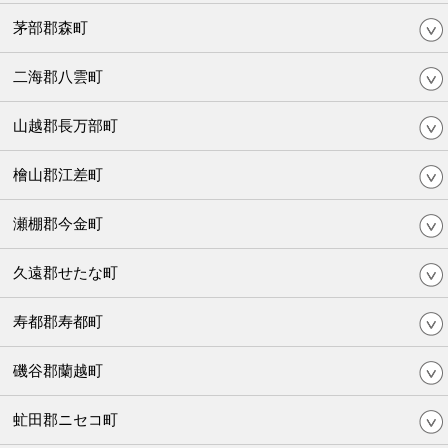
茅部郡森町
二海郡八雲町
山越郡長万部町
檜山郡江差町
瀬棚郡今金町
久遠郡せたな町
寿都郡寿都町
磯谷郡蘭越町
虻田郡ニセコ町