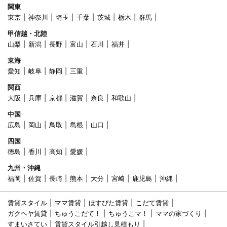
関東
東京
神奈川
埼玉
千葉
茨城
栃木
群馬
甲信越・北陸
山梨
新潟
長野
富山
石川
福井
東海
愛知
岐阜
静岡
三重
関西
大阪
兵庫
京都
滋賀
奈良
和歌山
中国
広島
岡山
鳥取
島根
山口
四国
徳島
香川
高知
愛媛
九州・沖縄
福岡
佐賀
長崎
熊本
大分
宮崎
鹿児島
沖縄
賃貸スタイル
ママ賃貸
ほすぴた賃貸
こだて賃貸
ガクヘヤ賃貸
ちゅうこだて！
ちゅうこマ！
ママの家づくり
すまいさてい
賃貸スタイル引越し見積もり