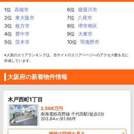
1位
高槻市
6位
寝屋川市
2位
東大阪市
7位
八尾市
3位
枚方市
8位
堺市南区
4位
豊中市
9位
大東市
5位
茨木市
10位
羽曳野市
※人気のエリアランキングは、当サイトのエリアページへのアクセス数を元に
作成しています。
大阪府の新着物件情報
木戸西町1丁目
2,598万円
南海電鉄高野線 千代田駅/徒歩2分
203.84㎡/61.66坪
物件の詳細を見る