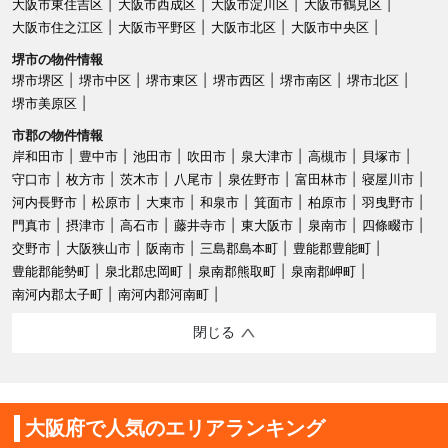
大阪市東住吉区
大阪市西成区
大阪市淀川区
大阪市鶴見区
大阪市住之江区
大阪市平野区
大阪市北区
大阪市中央区
堺市の物件情報
堺市堺区
堺市中区
堺市東区
堺市西区
堺市南区
堺市北区
堺市美原区
市郡の物件情報
岸和田市
豊中市
池田市
吹田市
泉大津市
高槻市
貝塚市
守口市
枚方市
茨木市
八尾市
泉佐野市
富田林市
寝屋川市
河内長野市
松原市
大東市
和泉市
箕面市
柏原市
羽曳野市
門真市
摂津市
高石市
藤井寺市
東大阪市
泉南市
四條畷市
交野市
大阪狭山市
阪南市
三島郡島本町
豊能郡豊能町
豊能郡能勢町
泉北郡忠岡町
泉南郡熊取町
泉南郡岬町
南河内郡太子町
南河内郡河南町
閉じる
大阪府で人気のエリアランキング