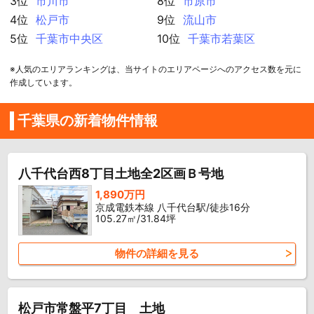
3位
市川市
8位
市原市
4位
松戸市
9位
流山市
5位
千葉市中央区
10位
千葉市若葉区
※人気のエリアランキングは、当サイトのエリアページへのアクセス数を元に
作成しています。
千葉県の新着物件情報
八千代台西8丁目土地全2区画Ｂ号地
1,890万円
京成電鉄本線 八千代台駅/徒歩16分
105.27㎡/31.84坪
物件の詳細を見る
松戸市常盤平7丁目 土地