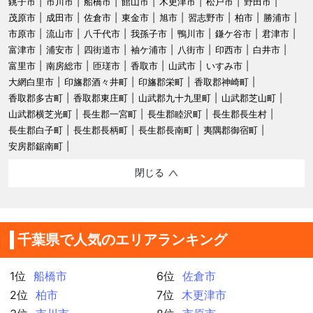
銚子市
市川市
船橋市
館山市
木更津市
松戸市
野田市
茂原市
成田市
佐倉市
東金市
旭市
習志野市
柏市
勝浦市
市原市
流山市
八千代市
我孫子市
鴨川市
鎌ケ谷市
君津市
富津市
浦安市
四街道市
袖ケ浦市
八街市
印西市
白井市
富里市
南房総市
匝瑳市
香取市
山武市
いすみ市
大網白里市
印旛郡酒々井町
印旛郡栄町
香取郡神崎町
香取郡多古町
香取郡東庄町
山武郡九十九里町
山武郡芝山町
山武郡横芝光町
長生郡一宮町
長生郡睦沢町
長生郡長生村
長生郡白子町
長生郡長柄町
長生郡長南町
夷隅郡御宿町
安房郡鋸南町
閉じる
千葉県で人気のエリアランキング
1位
船橋市
6位
佐倉市
2位
柏市
7位
木更津市