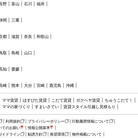
長野
富山
石川
福井
静岡
三重
京都
滋賀
奈良
和歌山
鳥取
島根
山口
高知
愛媛
長崎
熊本
大分
宮崎
鹿児島
沖縄
ママ賃貸
ほすぴた賃貸
こだて賃貸
ガクヘヤ賃貸
ちゅうこだて！
ママの家づくり
すまいさてい
賃貸スタイル引越し見積もり
利用規約
プライバシーポリシー
行動履歴情報について
いてのお願い
情報公開基準
ガイドライン
勧誘方針
推奨環境
物件掲載について