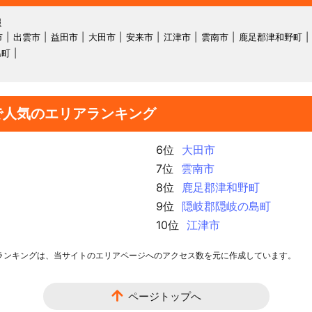
報
市
出雲市
益田市
大田市
安来市
江津市
雲南市
鹿足郡津和野町
島町
で人気のエリアランキング
6位
大田市
7位
雲南市
8位
鹿足郡津和野町
9位
隠岐郡隠岐の島町
10位
江津市
ランキングは、当サイトのエリアページへのアクセス数を元に作成しています。
ページトップへ