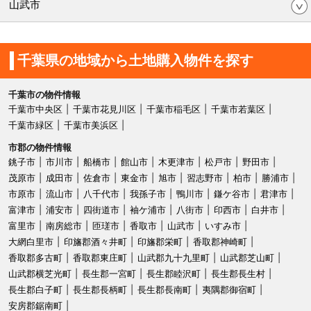
山武市
千葉県の地域から土地購入物件を探す
千葉市の物件情報
千葉市中央区
千葉市花見川区
千葉市稲毛区
千葉市若葉区
千葉市緑区
千葉市美浜区
市郡の物件情報
銚子市
市川市
船橋市
館山市
木更津市
松戸市
野田市
茂原市
成田市
佐倉市
東金市
旭市
習志野市
柏市
勝浦市
市原市
流山市
八千代市
我孫子市
鴨川市
鎌ケ谷市
君津市
富津市
浦安市
四街道市
袖ケ浦市
八街市
印西市
白井市
富里市
南房総市
匝瑳市
香取市
山武市
いすみ市
大網白里市
印旛郡酒々井町
印旛郡栄町
香取郡神崎町
香取郡多古町
香取郡東庄町
山武郡九十九里町
山武郡芝山町
山武郡横芝光町
長生郡一宮町
長生郡睦沢町
長生郡長生村
長生郡白子町
長生郡長柄町
長生郡長南町
夷隅郡御宿町
安房郡鋸南町