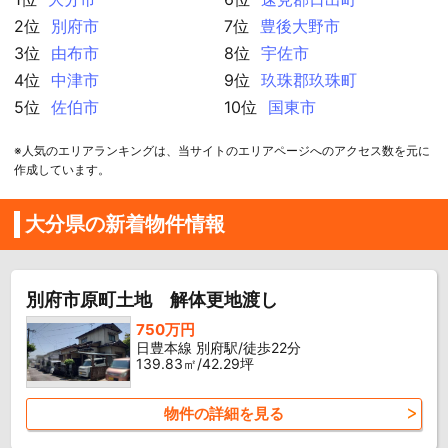
2位
別府市
7位
豊後大野市
3位
由布市
8位
宇佐市
4位
中津市
9位
玖珠郡玖珠町
5位
佐伯市
10位
国東市
※人気のエリアランキングは、当サイトのエリアページへのアクセス数を元に
作成しています。
大分県の新着物件情報
別府市原町土地 解体更地渡し
750万円
日豊本線 別府駅/徒歩22分
139.83㎡/42.29坪
物件の詳細を見る