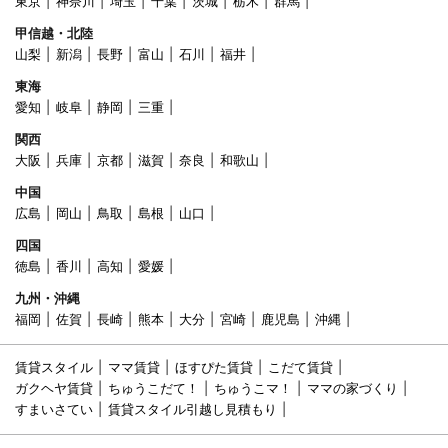
東京
神奈川
埼玉
千葉
茨城
栃木
群馬
甲信越・北陸
山梨
新潟
長野
富山
石川
福井
東海
愛知
岐阜
静岡
三重
関西
大阪
兵庫
京都
滋賀
奈良
和歌山
中国
広島
岡山
鳥取
島根
山口
四国
徳島
香川
高知
愛媛
九州・沖縄
福岡
佐賀
長崎
熊本
大分
宮崎
鹿児島
沖縄
賃貸スタイル
ママ賃貸
ほすぴた賃貸
こだて賃貸
ガクヘヤ賃貸
ちゅうこだて！
ちゅうこマ！
ママの家づくり
すまいさてい
賃貸スタイル引越し見積もり