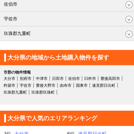
佐伯市
宇佐市
玖珠郡九重町
大分県の地域から土地購入物件を探す
市郡の物件情報
大分市
別府市
中津市
日田市
佐伯市
臼杵市
豊後高田市
杵築市
宇佐市
豊後大野市
由布市
国東市
速見郡日出町
玖珠郡九重町
玖珠郡玖珠町
大分県で人気のエリアランキング
1位
大分市
6位
速見郡日出町