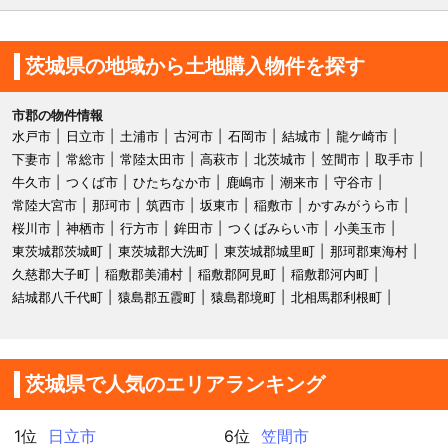
茨城県の地域から土地購入物件を探す
市郡の物件情報
水戸市
日立市
土浦市
古河市
石岡市
結城市
龍ケ崎市
下妻市
常総市
常陸太田市
高萩市
北茨城市
笠間市
取手市
牛久市
つくば市
ひたちなか市
鹿嶋市
潮来市
守谷市
常陸大宮市
那珂市
筑西市
坂東市
稲敷市
かすみがうら市
桜川市
神栖市
行方市
鉾田市
つくばみらい市
小美玉市
東茨城郡茨城町
東茨城郡大洗町
東茨城郡城里町
那珂郡東海村
久慈郡大子町
稲敷郡美浦村
稲敷郡阿見町
稲敷郡河内町
結城郡八千代町
猿島郡五霞町
猿島郡境町
北相馬郡利根町
茨城県で人気のエリアランキング
1位
日立市
6位
笠間市