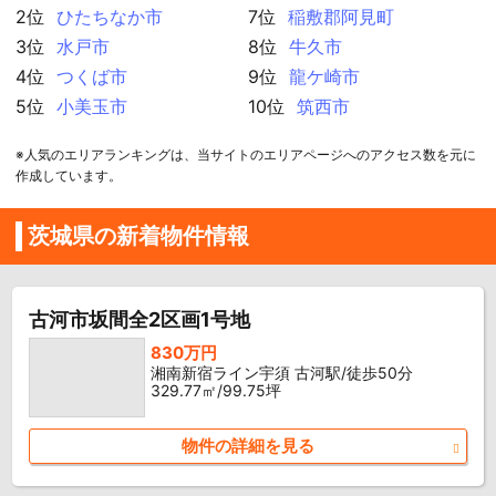
2位
ひたちなか市
7位
稲敷郡阿見町
3位
水戸市
8位
牛久市
4位
つくば市
9位
龍ケ崎市
5位
小美玉市
10位
筑西市
※人気のエリアランキングは、当サイトのエリアページへのアクセス数を元に
作成しています。
茨城県の新着物件情報
古河市坂間全2区画1号地
830万円
湘南新宿ライン宇須 古河駅/徒歩50分
329.77㎡/99.75坪
物件の詳細を見る