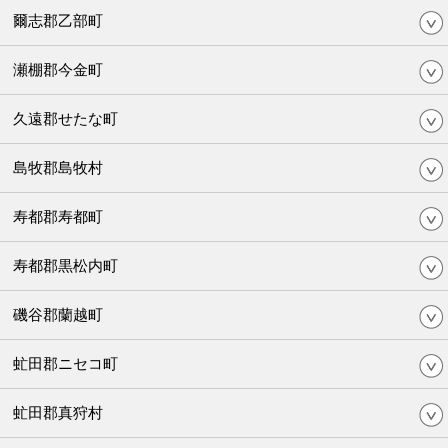
爾志郡乙部町
瀬棚郡今金町
久遠郡せたな町
島牧郡島牧村
寿都郡寿都町
寿都郡黒松内町
磯谷郡蘭越町
虻田郡ニセコ町
虻田郡真狩村