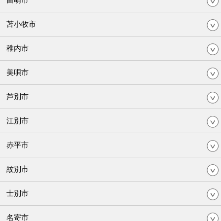
苫小牧市
稚内市
美唄市
芦別市
江別市
赤平市
紋別市
士別市
名寄市