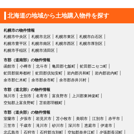
北海道の地域から土地購入物件を探す
札幌市の物件情報
札幌市中央区
札幌市北区
札幌市東区
札幌市白石区
札幌市豊平区
札幌市南区
札幌市西区
札幌市厚別区
札幌市手稲区
札幌市清田区
市郡（道南部）の物件情報
函館市
小樽市
北斗市
亀田郡七飯町
虻田郡ニセコ町
虻田郡留寿都村
虻田郡倶知安町
岩内郡共和町
岩内郡岩内町
余市郡仁木町
余市郡余市町
余市郡赤井川村
市郡（道北部）の物件情報
旭川市
士別市
名寄市
富良野市
上川郡東神楽町
空知郡上富良野町
苫前郡羽幌町
市郡（道央部）の物件情報
室蘭市
夕張市
岩見沢市
苫小牧市
美唄市
江別市
赤平市
三笠市
千歳市
滝川市
砂川市
深川市
恵庭市
伊達市
北広島市
石狩市
石狩郡当別町
空知郡奈井江町
夕張郡長沼町