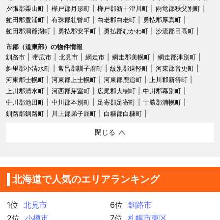
夕張郡栗山町
樺戸郡月形町
樺戸郡新十津川町
雨竜郡秩父別町
虻田郡豊浦町
有珠郡壮瞥町
白老郡白老町
勇払郡厚真町
虻田郡洞爺湖町
勇払郡安平町
勇払郡むかわ町
沙流郡日高町
市郡（道東部）の物件情報
釧路市
帯広市
北見市
網走市
網走郡美幌町
網走郡津別町
斜里郡小清水町
常呂郡訓子府町
紋別郡遠軽町
河東郡音更町
河東郡士幌町
河東郡上士幌町
河東郡鹿追町
上川郡新得町
上川郡清水町
河西郡芽室町
広尾郡大樹町
中川郡幕別町
中川郡池田町
中川郡本別町
足寄郡足寄町
十勝郡浦幌町
釧路郡釧路町
川上郡弟子屈町
白糠郡白糠町
閉じる
北海道で人気のエリアランキング
1位
北見市
6位
釧路市
2位
小樽市
7位
札幌市東区