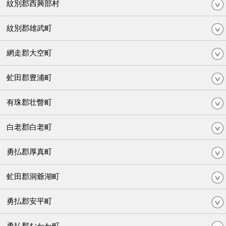
紋別郡西興部村
紋別郡雄武町
網走郡大空町
虻田郡豊浦町
有珠郡壮瞥町
白老郡白老町
勇払郡厚真町
虻田郡洞爺湖町
勇払郡安平町
勇払郡むかわ町