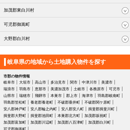
加茂郡東白川村
可児郡御嵩町
大野郡白川村
岐阜県の地域から土地購入物件を探す
市郡の物件情報
岐阜市
大垣市
高山市
多治見市
関市
中津川市
美濃市
瑞浪市
羽島市
恵那市
美濃加茂市
土岐市
各務原市
可児市
山県市
瑞穂市
飛騨市
本巣市
郡上市
海津市
羽島郡岐南町
羽島郡笠松町
養老郡養老町
不破郡垂井町
不破郡関ケ原町
安八郡神戸町
安八郡輪之内町
安八郡安八町
揖斐郡揖斐川町
揖斐郡大野町
揖斐郡池田町
本巣郡北方町
加茂郡坂祝町
加茂郡富加町
加茂郡川辺町
加茂郡八百津町
加茂郡白川町
可児郡御嵩町