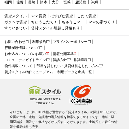
福岡
佐賀
長崎
熊本
大分
宮崎
鹿児島
沖縄
賃貸スタイル
ママ賃貸
ほすぴた賃貸
こだて賃貸
ガクヘヤ賃貸
ちゅうこだて！
ちゅうこマ！
ママの家づくり
すまいさてい
賃貸スタイル引越し見積もり
お問い合わせ
利用規約
プライバシーポリシー
行動履歴情報について
お申込みについてのお願い
情報公開基準
コミュニティガイドライン
勧誘方針
推奨環境
物件掲載について
部屋を貸したい・賃貸経営をしたい方へ
賃貸スタイル物件ミュージアム
利用データと出典一覧
かいとち！は（株）KG情報が運営する「賃貸スタイル」の関連サービスで、
全国の土地・宅地・分譲地の購入情報を検索できるサイトです。地域・駅・
周辺施設・間取り・価格などから探すことができます。土地探しに役立つ情
報や最新物件も充実。