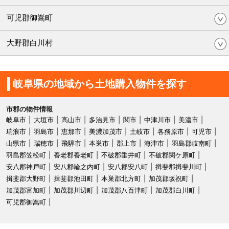
可児郡御嵩町
大野郡白川村
岐阜県の地域から土地購入物件を探す
市郡の物件情報
岐阜市
大垣市
高山市
多治見市
関市
中津川市
美濃市
瑞浪市
羽島市
恵那市
美濃加茂市
土岐市
各務原市
可児市
山県市
瑞穂市
飛騨市
本巣市
郡上市
海津市
羽島郡岐南町
羽島郡笠松町
養老郡養老町
不破郡垂井町
不破郡関ケ原町
安八郡神戸町
安八郡輪之内町
安八郡安八町
揖斐郡揖斐川町
揖斐郡大野町
揖斐郡池田町
本巣郡北方町
加茂郡坂祝町
加茂郡富加町
加茂郡川辺町
加茂郡八百津町
加茂郡白川町
可児郡御嵩町