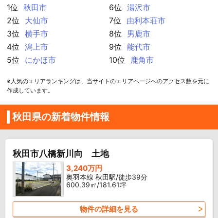
1位
秋田市
6位
湯沢市
2位
大仙市
7位
由利本荘市
3位
横手市
8位
男鹿市
4位
潟上市
9位
能代市
5位
にかほ市
10位
鹿角市
※人気のエリアランキングは、当サイトのエリアページへのアクセス数を元に
作成しています。
秋田県の新着物件情報
秋田市八橋新川向 土地
3,240万円
奥羽本線 秋田駅/徒歩39分
600.39㎡/181.61坪
物件の詳細を見る