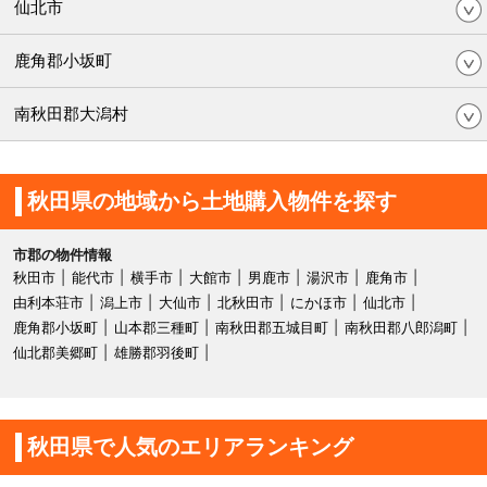
仙北市
鹿角郡小坂町
南秋田郡大潟村
秋田県の地域から土地購入物件を探す
市郡の物件情報
秋田市
能代市
横手市
大館市
男鹿市
湯沢市
鹿角市
由利本荘市
潟上市
大仙市
北秋田市
にかほ市
仙北市
鹿角郡小坂町
山本郡三種町
南秋田郡五城目町
南秋田郡八郎潟町
仙北郡美郷町
雄勝郡羽後町
秋田県で人気のエリアランキング