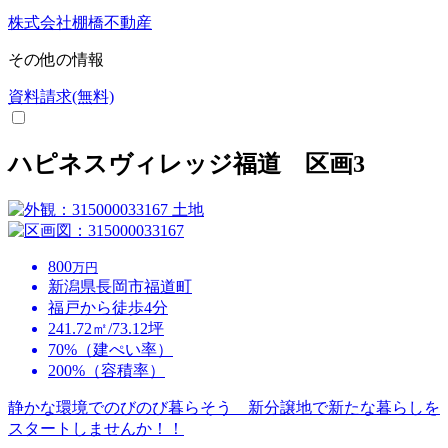
株式会社棚橋不動産
その他の情報
資料請求(無料)
ハピネスヴィレッジ福道 区画3
土地
800
万円
新潟県長岡市福道町
福戸から徒歩4分
241.72㎡/73.12坪
70%（建ぺい率）
200%（容積率）
静かな環境でのびのび暮らそう 新分譲地で新たな暮らしを
スタートしませんか！！