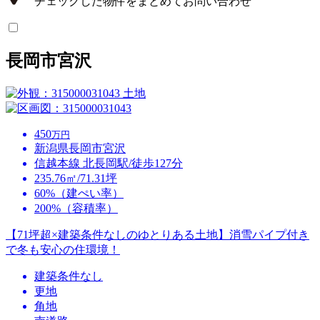
チェックした物件をまとめてお問い合わせ
長岡市宮沢
土地
450
万円
新潟県長岡市宮沢
信越本線 北長岡駅/徒歩127分
235.76㎡/71.31坪
60%（建ぺい率）
200%（容積率）
【71坪超×建築条件なしのゆとりある土地】消雪パイプ付き
で冬も安心の住環境！
建築条件なし
更地
角地