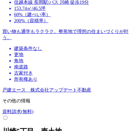
信越本線 長岡駅/バス 川崎 徒歩19分
153.74㎡/46.5坪
60%（建ぺい率）
200%（容積率）
買い物も通学もラクラク。整形地で理想の住まいづくりが叶
う。
建築条件なし
更地
角地
南道路
古家付き
所有権あり
戸建エース 株式会社アップデート不動産
その他の情報
資料請求(無料)