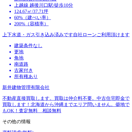
上越線 越後川口駅/徒歩10分
124.67㎡/37.71坪
60%（建ぺい率）
200%（容積率）
上下水道・ガス引き込み済みです自社ローンご利用頂けます
建築条件なし
更地
角地
南道路
古家付き
所有権あり
新井建物管理有限会社
不動産直接買取します。買取は仲介料不要。中古住宅即金で
買取します！北海道から沖縄までエリア問いません。僻地で
もOK！査定無料 相談無料
その他の情報