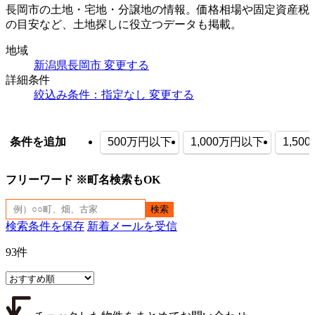
長岡市の土地・宅地・分譲地の情報。価格相場や固定資産税
の目安など、土地探しに役立つデータも掲載。
地域
新潟県長岡市
変更する
詳細条件
絞込み条件：指定なし
変更する
500万円以下
1,000万円以下
1,5
条件を追加
フリーワード ※町名検索もOK
検索条件を保存
新着メールを受信
93
件