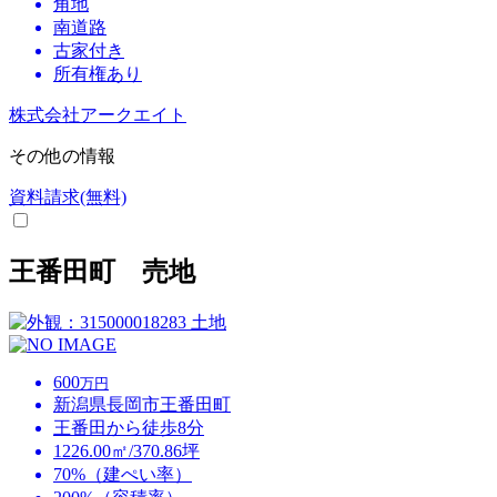
角地
南道路
古家付き
所有権あり
株式会社アークエイト
その他の情報
資料請求(無料)
王番田町 売地
土地
600
万円
新潟県長岡市王番田町
王番田から徒歩8分
1226.00㎡/370.86坪
70%（建ぺい率）