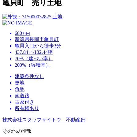
亀貝町 売り土地
土地
680
万円
新潟県長岡市亀貝町
亀貝入口から徒歩3分
437.84㎡/132.44坪
70%（建ぺい率）
200%（容積率）
建築条件なし
更地
角地
南道路
古家付き
所有権あり
株式会社スタッフサイトウ 不動産部
その他の情報