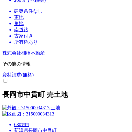
200%（容積率）
建築条件なし
更地
角地
南道路
古家付き
所有権あり
株式会社棚橋不動産
その他の情報
資料請求(無料)
長岡市中貫町 売土地
土地
680
万円
新潟県長岡市中貫町