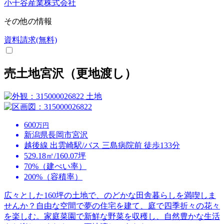
小千谷産業株式会社
その他の情報
資料請求(無料)
売土地宮沢（更地渡し）
土地
600
万円
新潟県長岡市宮沢
越後線 出雲崎駅/バス 三島病院前 徒歩133分
529.18㎡/160.07坪
70%（建ぺい率）
200%（容積率）
広々とした160坪の土地で、のどかな田舎暮らしを満喫しま
せんか？自由な空間で夢の住宅を建て、庭で四季折々の花々
を楽しむ。家庭菜園で新鮮な野菜を収穫し、自然豊かな生活