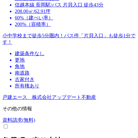
信越本線 長岡駅/バス 片貝入口 徒歩43分
208.00㎡/62.91坪
60%（建ぺい率）
200%（容積率）
小中学校まで徒歩5分圏内！バス停「片貝入口」も徒歩1分で
す！
建築条件なし
更地
角地
南道路
古家付き
所有権あり
戸建エース 株式会社アップデート不動産
その他の情報
資料請求(無料)