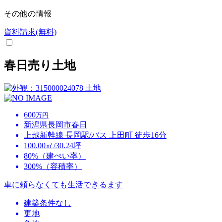
その他の情報
資料請求(無料)
春日売り土地
土地
600
万円
新潟県長岡市春日
上越新幹線 長岡駅/バス 上田町 徒歩16分
100.00㎡/30.24坪
80%（建ぺい率）
300%（容積率）
車に頼らなくても生活できるます
建築条件なし
更地