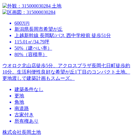
土地
600
万円
新潟県長岡市希望が丘
上越新幹線 長岡駅/バス 西中学校前 徒歩51分
115.01㎡/34.79坪
50%（建ぺい率）
80%（容積率）
ウオロク北山店徒歩5分、アクロスプラザ長岡七日町徒歩約
10分。生活利便性良好な希望が丘1丁目のコンパクト土地。
更地渡しで建築計画もスムーズ。
建築条件なし
更地
角地
南道路
古家付き
所有権あり
株式会社長岡土地