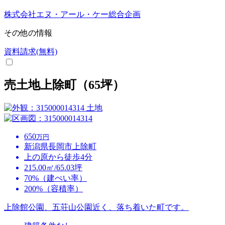
株式会社エヌ・アール・ケー総合企画
その他の情報
資料請求(無料)
売土地上除町（65坪）
土地
650
万円
新潟県長岡市上除町
上の原から徒歩4分
215.00㎡/65.03坪
70%（建ぺい率）
200%（容積率）
上除館公園、五荘山公園近く、落ち着いた町です。