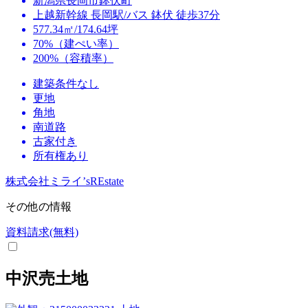
新潟県長岡市鉢伏町
上越新幹線 長岡駅/バス 鉢伏 徒歩37分
577.34㎡/174.64坪
70%（建ぺい率）
200%（容積率）
建築条件なし
更地
角地
南道路
古家付き
所有権あり
株式会社ミライ’sREstate
その他の情報
資料請求(無料)
中沢売土地