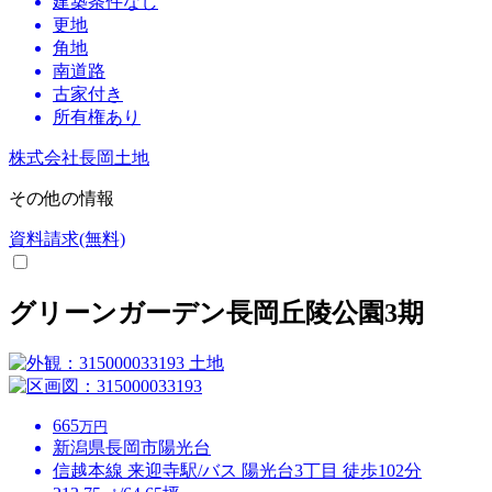
建築条件なし
更地
角地
南道路
古家付き
所有権あり
株式会社長岡土地
その他の情報
資料請求(無料)
グリーンガーデン長岡丘陵公園3期
土地
665
万円
新潟県長岡市陽光台
信越本線 来迎寺駅/バス 陽光台3丁目 徒歩102分