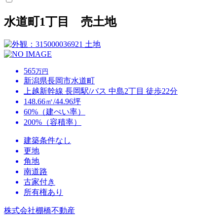
水道町1丁目 売土地
土地
565
万円
新潟県長岡市水道町
上越新幹線 長岡駅/バス 中島2丁目 徒歩22分
148.66㎡/44.96坪
60%（建ぺい率）
200%（容積率）
建築条件なし
更地
角地
南道路
古家付き
所有権あり
株式会社棚橋不動産