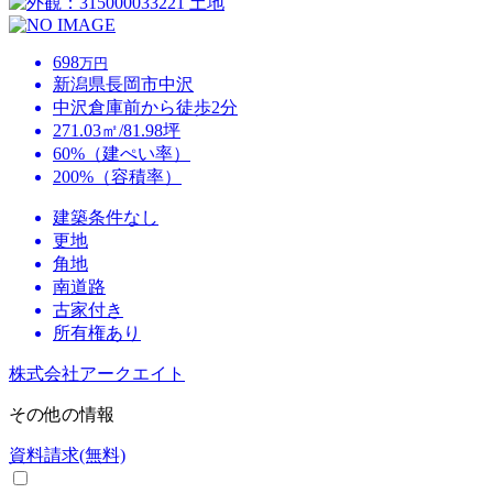
土地
698
万円
新潟県長岡市中沢
中沢倉庫前から徒歩2分
271.03㎡/81.98坪
60%（建ぺい率）
200%（容積率）
建築条件なし
更地
角地
南道路
古家付き
所有権あり
株式会社アークエイト
その他の情報
資料請求(無料)