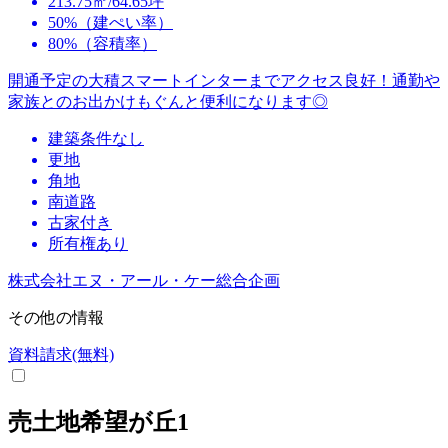
213.75㎡/64.65坪
50%（建ぺい率）
80%（容積率）
開通予定の大積スマートインターまでアクセス良好！通勤や
家族とのお出かけもぐんと便利になります◎
建築条件なし
更地
角地
南道路
古家付き
所有権あり
株式会社エヌ・アール・ケー総合企画
その他の情報
資料請求(無料)
売土地希望が丘1