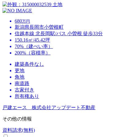
土地
680
万円
新潟県長岡市小曽根町
信越本線 北長岡駅/バス 小曽根 徒歩33分
150.16㎡/45.42坪
70%（建ぺい率）
200%（容積率）
建築条件なし
更地
角地
南道路
古家付き
所有権あり
戸建エース 株式会社アップデート不動産
その他の情報
資料請求(無料)