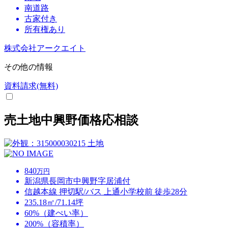
南道路
古家付き
所有権あり
株式会社アークエイト
その他の情報
資料請求(無料)
売土地中興野価格応相談
土地
840
万円
新潟県長岡市中興野字居浦付
信越本線 押切駅/バス 上通小学校前 徒歩28分
235.18㎡/71.14坪
60%（建ぺい率）
200%（容積率）