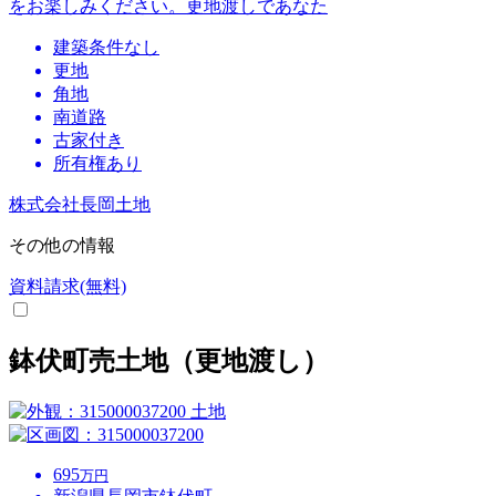
をお楽しみください。更地渡しであなた
建築条件なし
更地
角地
南道路
古家付き
所有権あり
株式会社長岡土地
その他の情報
資料請求(無料)
鉢伏町売土地（更地渡し）
土地
695
万円