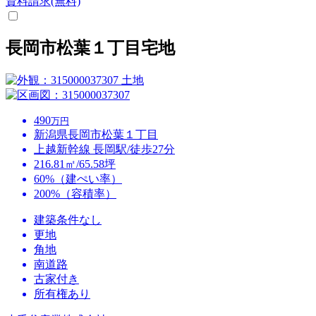
資料請求(無料)
長岡市松葉１丁目宅地
土地
490
万円
新潟県長岡市松葉１丁目
上越新幹線 長岡駅/徒歩27分
216.81㎡/65.58坪
60%（建ぺい率）
200%（容積率）
建築条件なし
更地
角地
南道路
古家付き
所有権あり