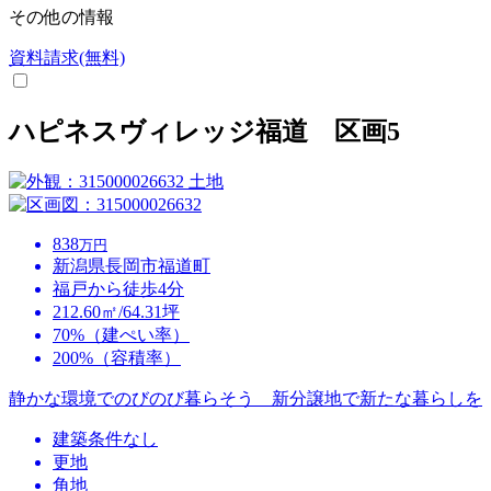
その他の情報
資料請求(無料)
ハピネスヴィレッジ福道 区画5
土地
838
万円
新潟県長岡市福道町
福戸から徒歩4分
212.60㎡/64.31坪
70%（建ぺい率）
200%（容積率）
静かな環境でのびのび暮らそう 新分譲地で新たな暮らしを
建築条件なし
更地
角地