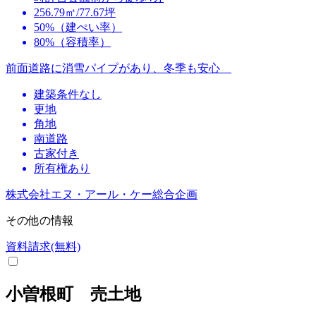
256.79㎡/77.67坪
50%（建ぺい率）
80%（容積率）
前面道路に消雪パイプがあり、冬季も安心
建築条件なし
更地
角地
南道路
古家付き
所有権あり
株式会社エヌ・アール・ケー総合企画
その他の情報
資料請求(無料)
小曽根町 売土地