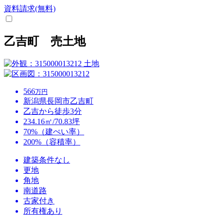
資料請求(無料)
乙吉町 売土地
土地
566
万円
新潟県長岡市乙吉町
乙吉から徒歩3分
234.16㎡/70.83坪
70%（建ぺい率）
200%（容積率）
建築条件なし
更地
角地
南道路
古家付き
所有権あり