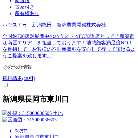
南道路
古家付き
所有権あり
ハウスドゥ 新潟亀田 新潟農業開発株式会社
全国約700店舗展開中のハウスドゥFC加盟店として「新潟市
江南区エリア」を担当しております！地域顧客満足度NO.1
を目指して、お客様の不動産取引を安心して行って頂けるよ
うご提案を致します。
その他の情報
資料請求(無料)
新潟県長岡市東川口
土地
98
万円
新潟県長岡市東川口