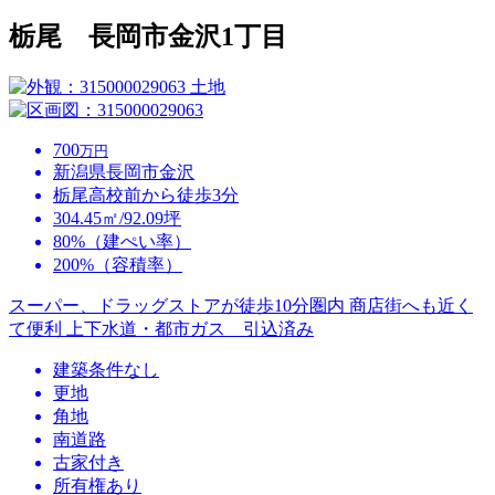
栃尾 長岡市金沢1丁目
土地
700
万円
新潟県長岡市金沢
栃尾高校前から徒歩3分
304.45㎡/92.09坪
80%（建ぺい率）
200%（容積率）
スーパー、ドラッグストアが徒歩10分圏内 商店街へも近く
て便利 上下水道・都市ガス 引込済み
建築条件なし
更地
角地
南道路
古家付き
所有権あり