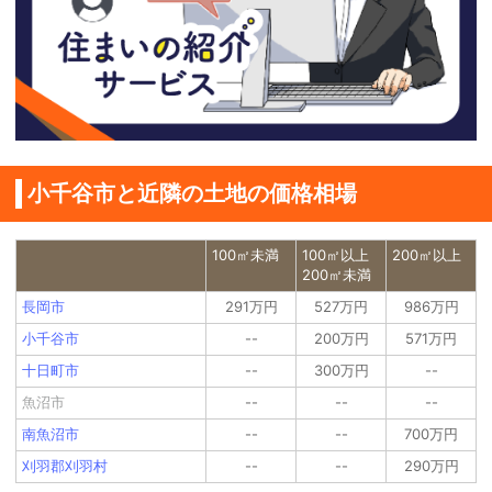
小千谷市と近隣の土地の価格相場
100㎡未満
100㎡以上
200㎡以上
200㎡未満
長岡市
291万円
527万円
986万円
小千谷市
--
200万円
571万円
十日町市
--
300万円
--
魚沼市
--
--
--
南魚沼市
--
--
700万円
刈羽郡刈羽村
--
--
290万円