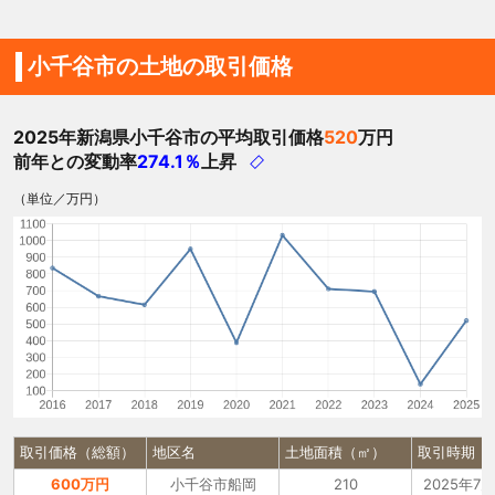
小千谷市の土地の取引価格
2025年新潟県小千谷市の平均取引価格
520
万円
前年との変動率
274.1％
上昇
（単位／万円）
取引価格（総額）
地区名
土地面積（㎡）
取引時期
600万円
小千谷市船岡
210
2025年7月