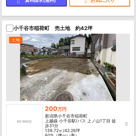
資料請求(無料)
小千谷市稲荷町 売土地 約42坪
土地
200
万円
新潟県小千谷市稲荷町
上越線 小千谷駅/バス 上ノ山1丁目 徒
歩31分
139.72㎡/42.26坪
60%（建ぺい率）