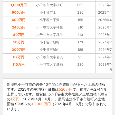
1,000万円
小千谷市大字桜町
660
2025年7月
600万円
小千谷市土川
230
2025年4月
600万円
小千谷市平沢
155
2025年4月
240万円
小千谷市大字稗生
310
2025年1月
80万円
小千谷市大字稗生
110
2025年1月
50万円
小千谷市旭町
170
2024年7月
300万円
小千谷市城内
185
2024年7月
67万円
小千谷市大字岩沢
95
2024年7月
110万円
小千谷市大字浦柄
230
2023年10月
月
新潟県小千谷市の過去 10年間に売買取引があった土地の情報
です。2025年の平均取引価格は
520万円
で、前年から274.1％
上昇しています。最安値は小千谷市大字塩殿／土地面積 130㎡
の
1万円
（2023年4月 - 6月）、最高値は小千谷市旭町／土地
面積 9999㎡の
10,000万円
（2021年4月 - 6月）で取引されて
います。