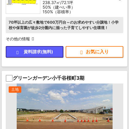
238.37㎡/72.1坪
50%（建ぺい率）
150%（容積率）
70坪以上の広々敷地で600万円台～のお求めやすい分譲地！小学
校や保育園が徒歩2分圏内に揃った子育てしやすい住環境！
その他の情報
資料請求(無料)
グリーンガーデン小千谷桜町3期
土地