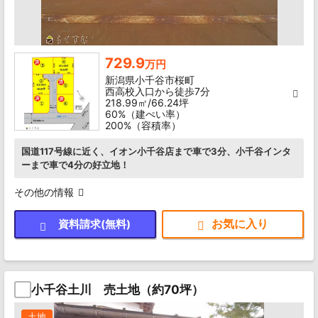
729.9
万円
新潟県小千谷市桜町
西高校入口から徒歩7分
218.99㎡/66.24坪
60%（建ぺい率）
200%（容積率）
国道117号線に近く、イオン小千谷店まで車で3分、小千谷インタ
ーまで車で4分の好立地！
その他の情報
資料請求(無料)
小千谷土川 売土地（約70坪）
土地