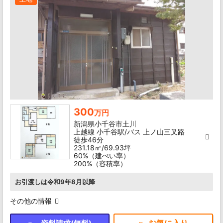
300
万円
新潟県小千谷市土川
上越線 小千谷駅/バス 上ノ山三叉路
徒歩46分
231.18㎡/69.93坪
60%（建ぺい率）
200%（容積率）
お引渡しは令和9年8月以降
その他の情報