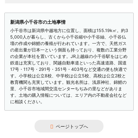
新潟県小千谷市の土地事情
小千谷市は新潟県中越地方に位置し、面積は155.19k㎡。約3
5,000人が暮らし、古くから小千谷縮や小千谷紬、小千谷仏
壇の作成や錦鯉の養殖が行われています。一方で、天然ガス
の産出量が日本一という側面も持っており、複数の工業分野
の企業が本社を置いています。JR上越線の小千谷駅をはじめ
鉄道は充実しており、関越自動車道といった高速道路、国道
17号・117号・291号・351号・403号など交通の便も快適で
す。小学校は公立8校、中学校は公立5校、高校は公立2校と
教育機関も充実しています。観光名所は、浅原神社、錦鯉の
里、小千谷市地域間交流センターちぢみの里などがありま
す。土地の購入情報については、エリア内の不動産会社など
に相談ください。
ページトップへ