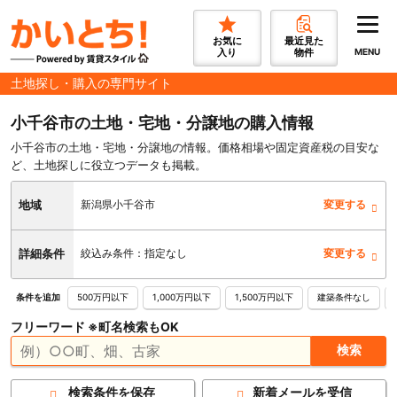
お気に
最近見た
入り
物件
MENU
土地探し・購入の専門サイト
小千谷市の土地・宅地・分譲地の購入情報
小千谷市の土地・宅地・分譲地の情報。価格相場や固定資産税の目安な
ど、土地探しに役立つデータも掲載。
地域
新潟県小千谷市
変更する
詳細条件
絞込み条件：指定なし
変更する
500万円以下
1,000万円以下
1,500万円以下
建築条件なし
条件を追加
フリーワード ※町名検索もOK
検索条件を保存
新着メールを受信