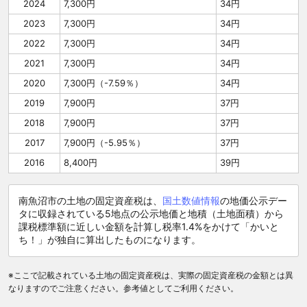
2024
7,300円
34円
2023
7,300円
34円
2022
7,300円
34円
2021
7,300円
34円
2020
7,300円（-7.59％）
34円
2019
7,900円
37円
2018
7,900円
37円
2017
7,900円（-5.95％）
37円
2016
8,400円
39円
南魚沼市の土地の固定資産税は、
国土数値情報
の地価公示デー
タに収録されている5地点の公示地価と地積（土地面積）から
課税標準額に近しい金額を計算し税率1.4%をかけて「かいと
ち！」が独自に算出したものになります。
※ここで記載されている土地の固定資産税は、実際の固定資産税の金額とは異
なりますのでご注意ください。参考値としてご利用ください。