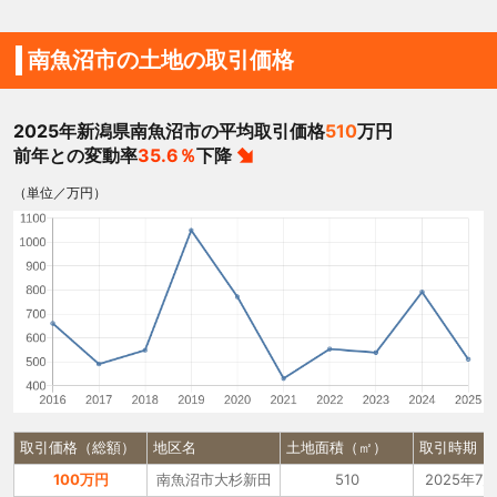
南魚沼市の土地の取引価格
2025年新潟県南魚沼市の平均取引価格
510
万円
前年との変動率
35.6％
下降
（単位／万円）
取引価格（総額）
地区名
土地面積（㎡）
取引時期
100万円
南魚沼市大杉新田
510
2025年7月