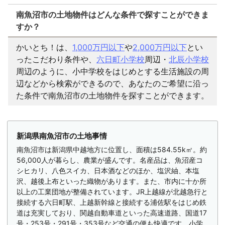
南魚沼市の土地物件はどんな条件で探すことができま
すか？
かいとち！は、
1,000万円以下
や
2,000万円以下
とい
ったこだわり条件や、
六日町小学校
周辺・
北辰小学校
周辺のように、小中学校をはじめとする生活施設の周
辺などから検索ができるので、あなたのご希望に沿っ
た条件で南魚沼市の土地物件を探すことができます。
新潟県南魚沼市の土地事情
南魚沼市は新潟県中越地方に位置し、面積は584.55k㎡。約
56,000人が暮らし、農業が盛んです。名産品は、魚沼産コ
シヒカリ、八色スイカ、日本酒などのほか、塩沢紬、本塩
沢、越後上布といった織物があります。また、市内に十か所
以上の工業団地が整備されています。JR上越線が北越急行と
接続する六日町駅、上越新幹線と接続する浦佐駅をはじめ鉄
道は充実しており、関越自動車道といった高速道路、国道17
号・253号・291号・353号など交通の便も快適です。小学