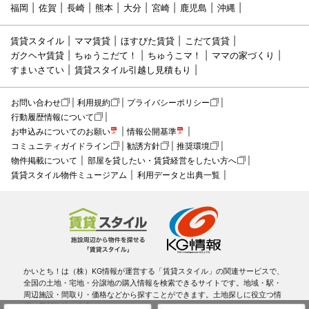
福岡
佐賀
長崎
熊本
大分
宮崎
鹿児島
沖縄
賃貸スタイル
ママ賃貸
ほすぴた賃貸
こだて賃貸
ガクヘヤ賃貸
ちゅうこだて！
ちゅうこマ！
ママの家づくり
すまいさてい
賃貸スタイル引越し見積もり
お問い合わせ
利用規約
プライバシーポリシー
行動履歴情報について
お申込みについてのお願い
情報公開基準
コミュニティガイドライン
勧誘方針
推奨環境
物件掲載について
部屋を貸したい・賃貸経営をしたい方へ
賃貸スタイル物件ミュージアム
利用データと出典一覧
かいとち！は（株）KG情報が運営する「賃貸スタイル」の関連サービスで、
全国の土地・宅地・分譲地の購入情報を検索できるサイトです。地域・駅・
周辺施設・間取り・価格などから探すことができます。土地探しに役立つ情
報や最新物件も充実。