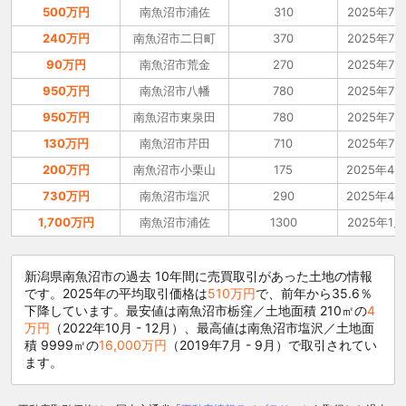
500万円
南魚沼市浦佐
310
2025年7月
240万円
南魚沼市二日町
370
2025年7月
90万円
南魚沼市荒金
270
2025年7月
950万円
南魚沼市八幡
780
2025年7月
950万円
南魚沼市東泉田
780
2025年7月
130万円
南魚沼市芹田
710
2025年7月
200万円
南魚沼市小栗山
175
2025年4月
730万円
南魚沼市塩沢
290
2025年4月
1,700万円
南魚沼市浦佐
1300
2025年1月
新潟県南魚沼市の過去 10年間に売買取引があった土地の情報
です。2025年の平均取引価格は
510万円
で、前年から35.6％
下降しています。最安値は南魚沼市栃窪／土地面積 210㎡の
4
万円
（2022年10月 - 12月）、最高値は南魚沼市塩沢／土地面
積 9999㎡の
16,000万円
（2019年7月 - 9月）で取引されてい
ます。