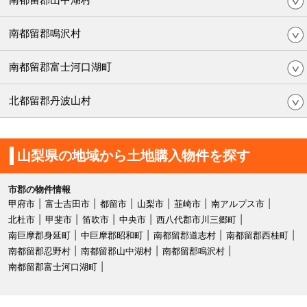
南都留郡鳴沢村
南都留郡富士河口湖町
北都留郡丹波山村
山梨県の地域から土地購入物件を探す
市郡の物件情報
甲府市
富士吉田市
都留市
山梨市
韮崎市
南アルプス市
北杜市
甲斐市
笛吹市
中央市
西八代郡市川三郷町
南巨摩郡身延町
中巨摩郡昭和町
南都留郡道志村
南都留郡西桂町
南都留郡忍野村
南都留郡山中湖村
南都留郡鳴沢村
南都留郡富士河口湖町