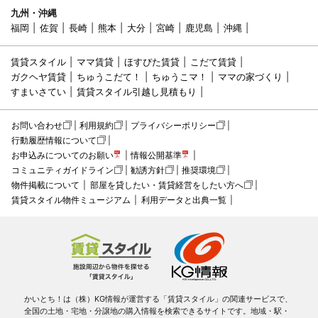
九州・沖縄
福岡
佐賀
長崎
熊本
大分
宮崎
鹿児島
沖縄
賃貸スタイル
ママ賃貸
ほすぴた賃貸
こだて賃貸
ガクヘヤ賃貸
ちゅうこだて！
ちゅうこマ！
ママの家づくり
すまいさてい
賃貸スタイル引越し見積もり
お問い合わせ
利用規約
プライバシーポリシー
行動履歴情報について
お申込みについてのお願い
情報公開基準
コミュニティガイドライン
勧誘方針
推奨環境
物件掲載について
部屋を貸したい・賃貸経営をしたい方へ
賃貸スタイル物件ミュージアム
利用データと出典一覧
かいとち！は（株）KG情報が運営する「賃貸スタイル」の関連サービスで、
全国の土地・宅地・分譲地の購入情報を検索できるサイトです。地域・駅・