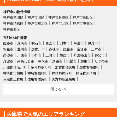
神戸市の物件情報
神戸市東灘区
神戸市灘区
神戸市兵庫区
神戸市長田区
神戸市須磨区
神戸市垂水区
神戸市北区
神戸市中央区
神戸市西区
市郡の物件情報
姫路市
尼崎市
明石市
西宮市
洲本市
芦屋市
伊丹市
相生市
豊岡市
加古川市
赤穂市
西脇市
宝塚市
三木市
高砂市
川西市
小野市
三田市
加西市
丹波篠山市
養父市
丹波市
南あわじ市
朝来市
淡路市
宍粟市
加東市
たつの市
川辺郡猪名川町
多可郡多可町
加古郡稲美町
加古郡播磨町
神崎郡市川町
神崎郡福崎町
神崎郡神河町
揖保郡太子町
赤穂郡上郡町
佐用郡佐用町
美方郡新温泉町
閉じる
兵庫県で人気のエリアランキング