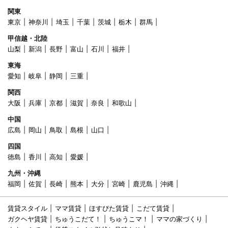
関東
東京
神奈川
埼玉
千葉
茨城
栃木
群馬
甲信越・北陸
山梨
新潟
長野
富山
石川
福井
東海
愛知
岐阜
静岡
三重
関西
大阪
兵庫
京都
滋賀
奈良
和歌山
中国
広島
岡山
鳥取
島根
山口
四国
徳島
香川
高知
愛媛
九州・沖縄
福岡
佐賀
長崎
熊本
大分
宮崎
鹿児島
沖縄
賃貸スタイル
ママ賃貸
ほすぴた賃貸
こだて賃貸
ガクヘヤ賃貸
ちゅうこだて！
ちゅうこマ！
ママの家づくり