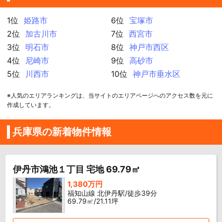
1位
姫路市
6位
宝塚市
2位
加古川市
7位
西宮市
3位
明石市
8位
神戸市西区
4位
尼崎市
9位
高砂市
5位
川西市
10位
神戸市垂水区
※人気のエリアランキングは、当サイトのエリアページへのアクセス数を元に
作成しています。
兵庫県の新着物件情報
伊丹市鴻池１丁目 宅地 69.79㎡
1,380万円
福知山線 北伊丹駅/徒歩39分
69.79㎡/21.11坪