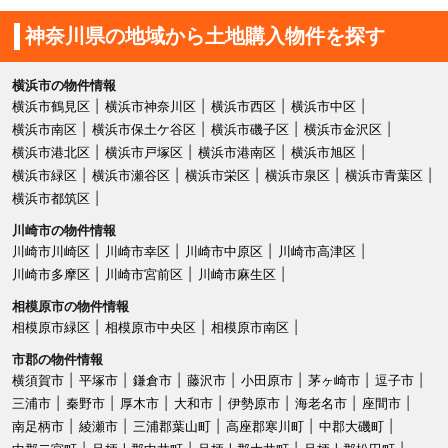
神奈川県の地域から土地購入物件を探す
横浜市の物件情報
横浜市鶴見区
横浜市神奈川区
横浜市西区
横浜市中区
横浜市南区
横浜市保土ケ谷区
横浜市磯子区
横浜市金沢区
横浜市港北区
横浜市戸塚区
横浜市港南区
横浜市旭区
横浜市緑区
横浜市瀬谷区
横浜市栄区
横浜市泉区
横浜市青葉区
横浜市都筑区
川崎市の物件情報
川崎市川崎区
川崎市幸区
川崎市中原区
川崎市高津区
川崎市多摩区
川崎市宮前区
川崎市麻生区
相模原市の物件情報
相模原市緑区
相模原市中央区
相模原市南区
市郡の物件情報
横須賀市
平塚市
鎌倉市
藤沢市
小田原市
茅ヶ崎市
逗子市
三浦市
秦野市
厚木市
大和市
伊勢原市
海老名市
座間市
南足柄市
綾瀬市
三浦郡葉山町
高座郡寒川町
中郡大磯町