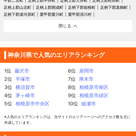
中郡二宮町
足柄上郡中井町
足柄上郡大井町
足柄上郡松田町
足柄上郡山北町
足柄上郡開成町
足柄下郡箱根町
足柄下郡真鶴町
足柄下郡湯河原町
愛甲郡愛川町
愛甲郡清川村
閉じる
神奈川県で人気のエリアランキング
1位
藤沢市
6位
座間市
2位
平塚市
7位
厚木市
3位
横須賀市
8位
相模原市南区
4位
茅ヶ崎市
9位
相模原市緑区
5位
相模原市中央区
10位
綾瀬市
※人気のエリアランキングは、当サイトのエリアページへのアクセス数を元に
作成しています。