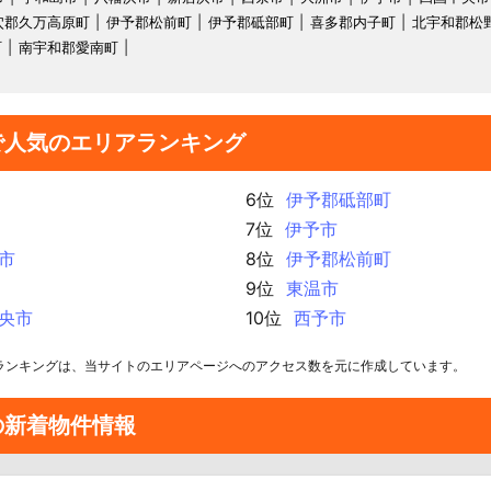
穴郡久万高原町
伊予郡松前町
伊予郡砥部町
喜多郡内子町
北宇和郡松
町
南宇和郡愛南町
で人気のエリアランキング
6位
伊予郡砥部町
7位
伊予市
市
8位
伊予郡松前町
9位
東温市
央市
10位
西予市
ランキングは、当サイトのエリアページへのアクセス数を元に作成しています。
の新着物件情報