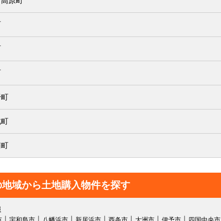
万高原町
町
町
町
野町
北町
南町
の地域から土地購入物件を探す
報
市
宇和島市
八幡浜市
新居浜市
西条市
大洲市
伊予市
四国中央市