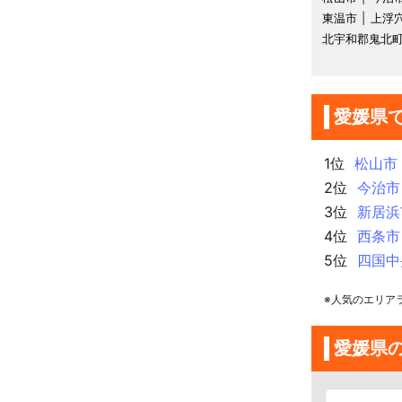
東温市
上浮
北宇和郡鬼北
愛媛県
1位
松山市
2位
今治市
3位
新居浜
4位
西条市
5位
四国中
※人気のエリア
愛媛県