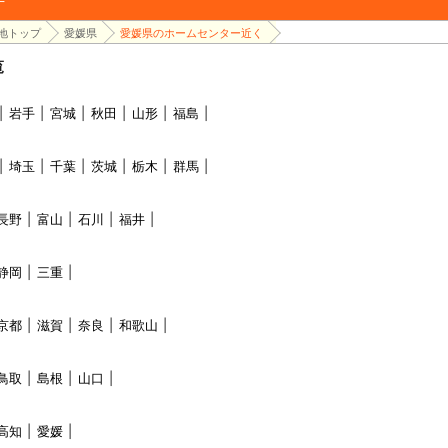
地トップ
愛媛県
愛媛県のホームセンター近く
覧
岩手
宮城
秋田
山形
福島
埼玉
千葉
茨城
栃木
群馬
長野
富山
石川
福井
静岡
三重
京都
滋賀
奈良
和歌山
鳥取
島根
山口
高知
愛媛