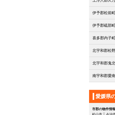
上浮穴郡久
伊予郡松前
伊予郡砥部
喜多郡内子
北宇和郡松
北宇和郡鬼
南宇和郡愛
愛媛県
市郡の物件情
松山市
今治