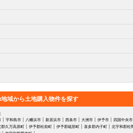
の地域から土地購入物件を探す
報
市
宇和島市
八幡浜市
新居浜市
西条市
大洲市
伊予市
四国中央市
穴郡久万高原町
伊予郡松前町
伊予郡砥部町
喜多郡内子町
北宇和郡松