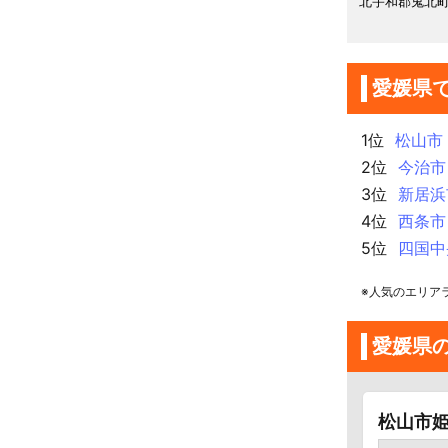
北宇和郡鬼北
愛媛県
1位
松山市
2位
今治市
3位
新居浜
4位
西条市
5位
四国中
※人気のエリア
愛媛県
松山市姫