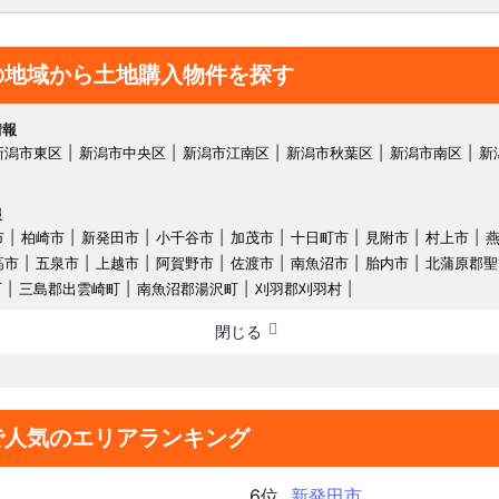
の地域から土地購入物件を探す
情報
新潟市東区
新潟市中央区
新潟市江南区
新潟市秋葉区
新潟市南区
新
報
市
柏崎市
新発田市
小千谷市
加茂市
十日町市
見附市
村上市
高市
五泉市
上越市
阿賀野市
佐渡市
南魚沼市
胎内市
北蒲原郡聖
町
三島郡出雲崎町
南魚沼郡湯沢町
刈羽郡刈羽村
閉じる
で人気のエリアランキング
6位
新発田市