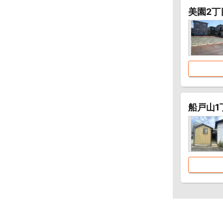
美園2丁
船戸山1