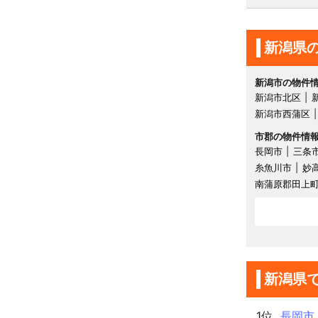
新潟県
新潟市の物件
新潟市北区
新潟市西蒲区
市郡の物件情
長岡市
三条
糸魚川市
妙
南蒲原郡田上
新潟県
1位
長岡市